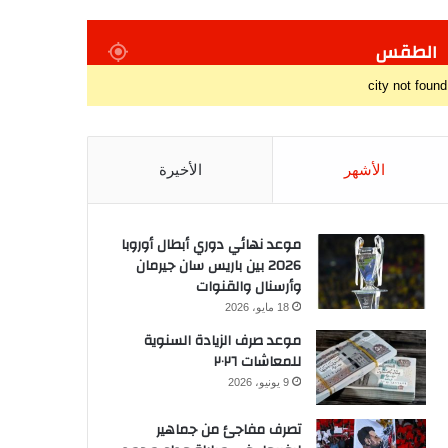
الطقس
city not found
الأشهر
الأخيرة
موعد نهائي دوري أبطال أوروبا
2026 بين باريس سان جيرمان
وأرسنال والقنوات
18 مايو، 2026
موعد صرف الزيادة السنوية
للمعاشات ٢٠٢٦
9 يونيو، 2026
تصرف مفاجئ من جماهير