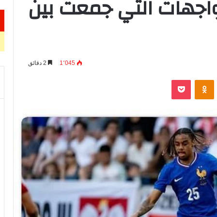
واجهات التي جمعت بين
1٬045
2 دقائق
VKontak
Odnoklassniki
‫Pocket