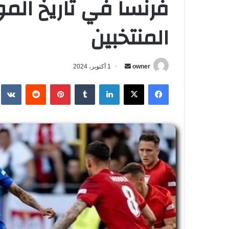
فرنسا في تاريخ الم
المنتخبين
owner
أ
1 أكتوبر، 2024
ر
فيسبوك
‫X
لينكدإن
‏Tumblr
بينتيريست
‏Reddit
‏te
س
ل
ب
ر
ي
د
ا
إ
ل
ك
ت
ر