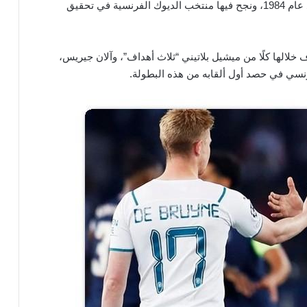
وكانت هذه المُناسبة منذ قرابة 40 عام كامل، وبالتحديد عام 1984، ونجح فيها منتخب الديوك الفرنسية في تحقيق
لها كلًا من ميشيل بلاتيني “ثلاث أهداف”، وآلان جيريس،
رنسي في حصد أول ألقابه من هذه البطولة.