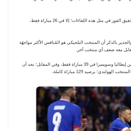
وفي المقابل؛ لم يتمكن منتخب الديوك الفرنسية من تحقيق الفوز في مثل هذه اللقاءات؛ إلا في 26 مباراة فقط،
 131 هدفًا، واستقبل في مرماه 162 آخر، والجدير بالذكر أن المنتخب البلجيكي هو المُنافس الأكثر مواجهًة
قابل معه ضعف أي منتخب آخر.
فـ على سبيل المثال؛ تَقابل المنتخب الفرنسي مع كلًا من إيطاليا وسويسرا في 39 مباراة فقط، وفي المقابل؛ نجد أن
ولندي؛ برصيد 129 مباراة كاملة.