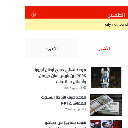
الطقس
city not found
الأشهر
الأخيرة
موعد نهائي دوري أبطال أوروبا
2026 بين باريس سان جيرمان
وأرسنال والقنوات
18 مايو، 2026
موعد صرف الزيادة السنوية
للمعاشات ٢٠٢٦
9 يونيو، 2026
تصرف مفاجئ من جماهير