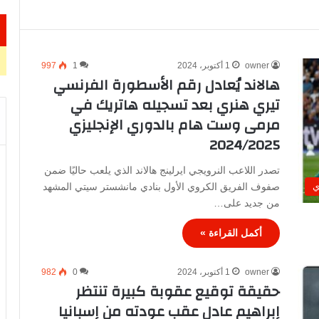
owner
1 أكتوبر، 2024
1
997
هالاند يُعادل رقم الأسطورة الفرنسي
تيري هنري بعد تسجيله هاتريك في
مرمى وست هام بالدوري الإنجليزي
2024/2025
تصدر اللاعب النرويجي ايرلينج هالاند الذي يلعب حاليًا ضمن
صفوف الفريق الكروي الأول بنادي مانشستر سيتي المشهد
ي
من جديد على…
أكمل القراءة »
owner
1 أكتوبر، 2024
0
982
حقيقة توقيع عقوبة كبيرة تنتظر
إبراهيم عادل عقب عودته من إسبانيا