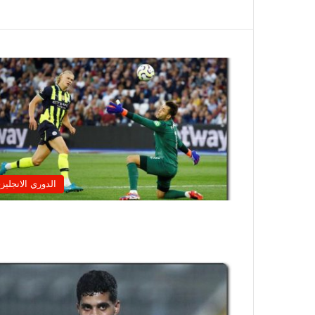
ب
الدوري الانجليز