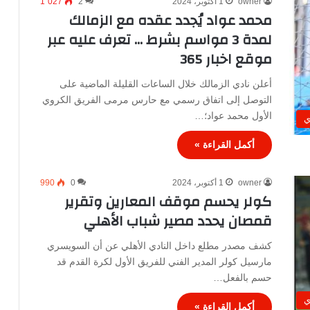
owner
1 أكتوبر، 2024
2
1٬027
محمد عواد يُجدد عقده مع الزمالك
لمدة 3 مواسم بشرط … تعرف عليه عبر
موقع اخبار 365
أعلن نادي الزمالك خلال الساعات القليلة الماضية على
التوصل إلى اتفاق رسمي مع حارس مرمى الفريق الكروي
الأول محمد عواد؛…
ي
أكمل القراءة »
owner
1 أكتوبر، 2024
0
990
كولر يحسم موقف المعارين وتقرير
قمصان يحدد مصير شباب الأهلي
كشف مصدر مطلع داخل النادي الأهلي عن أن السويسري
مارسيل كولر المدير الفني للفريق الأول لكرة القدم قد
حسم بالفعل…
ي
أكمل القراءة »