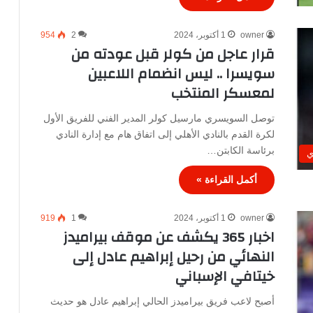
owner
1 أكتوبر، 2024
2
954
قرار عاجل من كولر قبل عودته من
سويسرا .. ليس انضمام اللاعبين
لمعسكر المنتخب
توصل السويسري مارسيل كولر المدير الفني للفريق الأول
لكرة القدم بالنادي الأهلي إلى اتفاق هام مع إدارة النادي
برئاسة الكابتن…
ي
أكمل القراءة »
owner
1 أكتوبر، 2024
1
919
اخبار 365 يكشف عن موقف بيراميدز
النهائي من رحيل إبراهيم عادل إلى
خيتافي الإسباني
أصبح لاعب فريق بيراميدز الحالي إبراهيم عادل هو حديث