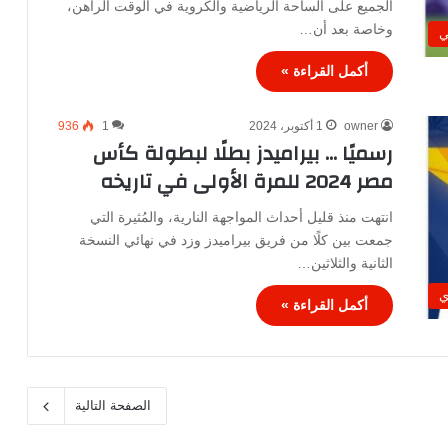
الجميع على الساحة الرياضية والكروية في الوقت الراهن،
وخاصة بعد أن…
ي
أكمل القراءة »
owner
1 أكتوبر، 2024
1
936
رسميًا … بيراميدز بطلًا لبطولة كأس
مصر 2024 للمرة الأولى في تاريخه
انتهت منذ قليل أحداث المواجهة النارية، والمُثيرة التي
جمعت بين كلًا من فريق بيراميدز وزد في نهائي النسخة
الثانية والثلاثين…
ي
أكمل القراءة »
الصفحة التالية