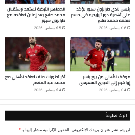
ى
ت
ب
خ
رئيس نادي طرابزون سبور يؤكد
الجماهير التركية تستعد لإستقبال
ي
على أهمية دور تريزيجيه في حسم
محمد صلاح بعد إعلان تعاقده مع
ب
صفقة محمد صلاح
طرابزون سبور
ر
م
ا
ص
6 أغسطس، 2026
5 أغسطس، 2026
م
ر
ي
ي
د
ق
ز
ع
ب
ف
ا
ي
ل
ف
موقف الأهلي من بيع ياسر
أخر تطورات ملف تعاقد الأهلي مع
د
خ
إبراهيم إلى الدوري السعودي
محمد عبد المنعم
و
ا
ر
ل
4 أغسطس، 2026
4 أغسطس، 2026
ي
ت
ا
ع
ل
ا
اترك تعليقاً
م
د
ص
ل
ر
أ
لن يتم نشر عنوان بريدك الإلكتروني.
الحقول الإلزامية مشار إليها بـ
*
ي
م