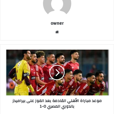
owner
موق
ع
الوي
ب
م
و
ع
د
م
ب
ا
ر
ا
موعد مباراة الأهلي القادمة بعد الفوز على بيراميدز
ة
بالدوري المصري 0-1
ا
ل