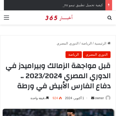
كيفية تحميل تطبيق تيمو temu للتسوق الإلكتروني عبر الإنترنت
بحث عن
الق
الرئيسية
/
الرياضة
/
الدوري المصري
الدوري المصري
الرياضة
قبل مواجهة الزمالك وبيراميدز في
الدوري المصري 2023/2024 ..
دفاع الفارس الأبيض في ورطة
owner
أ
1 أكتوبر، 2024
924
دقيقة واحدة
ر
س