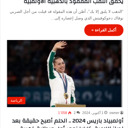
يحقق اللقب المفقود بالذهبية الأولمبية
“الذهب لا يلبق إلا بك”، أظن أن هذه المقولة قد قيلت من أجل الصربي
نوفاك دجوكوفيتش الذي وصل إعصاره إلى…
أكمل القراءة »
الرياضة
owner
1 أكتوبر، 2024
2
1٬058
أولمبياد باريس 2024 .. الحلم أصبح حقيقة بعد