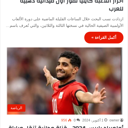
احراز اللاعبة كايليا نمور أول ميدالية ذهبية
للعرب
ازدادت نسب البحث خلال الساعات القليلة الماضية على دورة الألعاب
الأولمبية الصيفية الحالية في نسختها الثالثة والثلاثين، والتي تُعرف باسم…
أكمل القراءة »
الرياضة
owner
1 أكتوبر، 2024
0
956