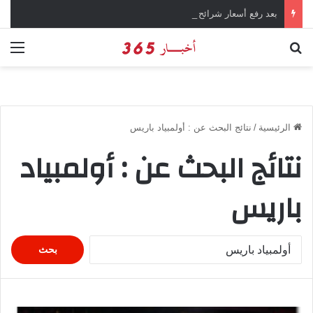
بعد رفع أسعار شرائح الكهرباء … وزارة التموين توجه تحذير لأصحاب المخابز من رفع أسعار الخبز السياحي
بحث عن
الق
الرئيسية
/
نتائج البحث عن : أولمبياد باريس
نتائج البحث عن :
أولمبياد
باريس
ا
ل
ب
ح
ث