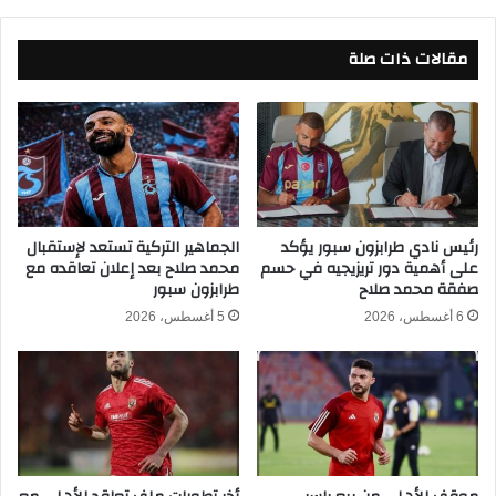
ق
ي
ب
ة
مقالات ذات صلة
ا
ا
ل
ن
ـ
ط
4
ل
4
ا
م
ق
ن
م
ا
ؤ
ل
رئيس نادي طرابزون سبور يؤكد
الجماهير التركية تستعد لإستقبال
ج
على أهمية دور تريزيجيه في حسم
محمد صلاح بعد إعلان تعاقده مع
د
ل
صفقة محمد صلاح
طرابزون سبور
و
ا
ر
ت
6 أغسطس، 2026
5 أغسطس، 2026
ي
ا
ا
ل
ل
د
م
و
ص
ر
ر
ي
ي
ا