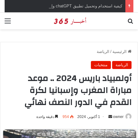
كيفية استخدام وتحميل تطبيق chatGPT وإجراء المحادثات المباشرة والمراسلات الفورية
بحث عن
الق
الرئيسية
/
الرياضة
الرياضة
منتخبات
أولمبياد باريس 2024 .. موعد
مباراة المغرب وإسبانيا لكرة
القدم في الدور النصف نهائي
owner
أ
1 أكتوبر، 2024
954
دقيقة واحدة
ر
س