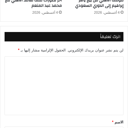
موقف الأهلي من بيع ياسر
أخر تطورات ملف تعاقد الأهلي مع
ل
إبراهيم إلى الدوري السعودي
محمد عبد المنعم
م
ص
4 أغسطس، 2026
4 أغسطس، 2026
ر
ي
2
اترك تعليقاً
3
-
2
لن يتم نشر عنوان بريدك الإلكتروني.
الحقول الإلزامية مشار إليها بـ
*
0
ا
2
4
ل
ت
ع
ل
ي
ق
*
الاسم
*