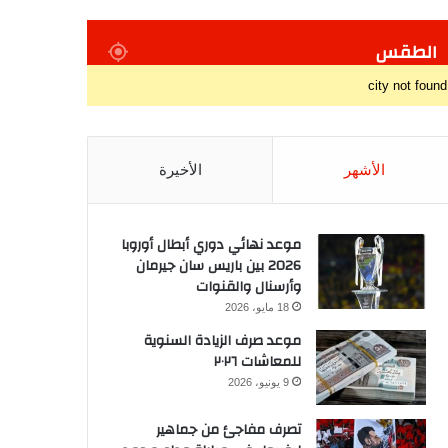
الطقس
city not found
الأشهر
الأخيرة
موعد نهائي دوري أبطال أوروبا
2026 بين باريس سان جيرمان
وأرسنال والقنوات
18 مايو، 2026
موعد صرف الزيادة السنوية
للمعاشات ٢٠٢٦
9 يونيو، 2026
تصرف مفاجئ من جماهير