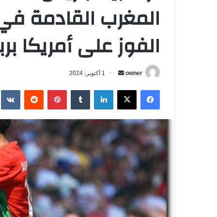
المغرب القادمة في 
الفوز على أمريكا بر
owner
أ
1 أكتوبر، 2024
ر
فيسبوك
‫X
لينكدإن
‏Tumblr
بينتيريست
‏Reddit
‏te
س
ل
ب
ر
ي
د
ا
إ
ل
ك
ت