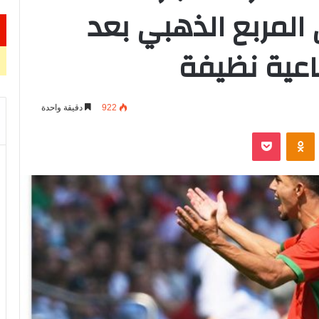
المربع الذهبي بعد
باعية نظيفة
922
دقيقة واحدة
VKontak
Odnoklassniki
‫Pocket