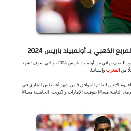
ع الذهبي بـ أولمبياد باريس 2024
تلتفت جميع الأنظار في الوقت الراهن حول مباراتي الدور النصف نهائي من أولمبياد باريس 2024، والتي سوف تشهد
ًا من
المغرب
وإسبانيا.
ومن المُقرر أن يلتقي المنتخبان مع بعضهما البعض مساء يوم الإثنين القادم الموافق 5 من شهر أغسطس الجاري في
مة، الثامنة مساءًا بتوقيت الإمارات والكويت، الخامسة مساءًا