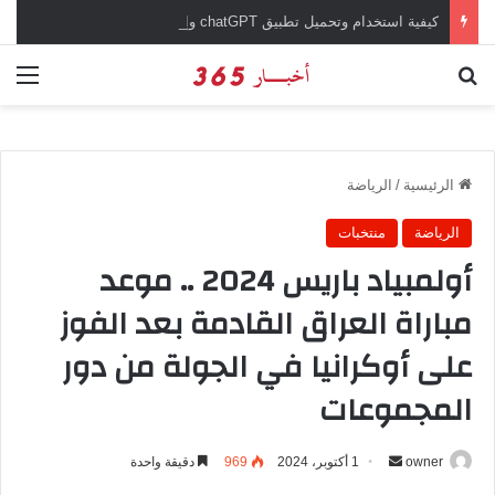
كيفية استخدام وتحميل تطبيق chatGPT وإجراء المحادثات المباشرة والمراسلات الفورية
بحث عن
الق
الرئيسية
/
الرياضة
الرياضة
منتخبات
أولمبياد باريس 2024 .. موعد
مباراة العراق القادمة بعد الفوز
على أوكرانيا في الجولة من دور
المجموعات
owner
أ
1 أكتوبر، 2024
969
دقيقة واحدة
ر