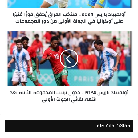
د
ب
أولمبياد باريس 2024 .. منتخب العراق يُحقق فوزًا مُثيرًا
ا
على أوكرانيا في الجولة الأولى من دور المجموعات
ر
ي
س
أ
2
و
0
ل
2
م
4
ب
.
ي
.
ا
م
د
ن
ب
أولمبياد باريس 2024 .. جدول ترتيب المجموعة الثانية بعد
ت
ا
انتهاء لقائي الجولة الأولى
خ
ر
ب
ي
ا
س
ل
2
ع
مقالات ذات صلة
0
ر
2
ا
4