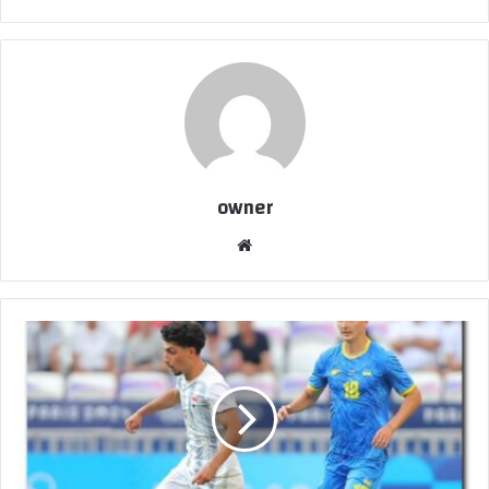
owner
موق
ع
الوي
ب
أ
و
ل
م
ب
ي
ا