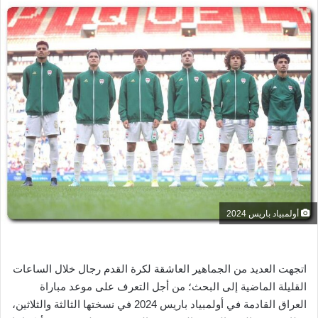
س
ل
ب
ر
ي
د
ا
إ
ل
ك
ت
ر
أولمبياد باريس 2024
و
ن
ي
اتجهت العديد من الجماهير العاشقة لكرة القدم رجال خلال الساعات
ا
القليلة الماضية إلى البحث؛ من أجل التعرف على موعد مباراة
العراق القادمة في أولمبياد باريس 2024 في نسختها الثالثة والثلاثين،