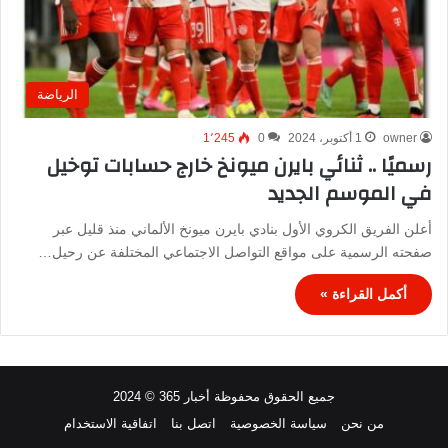
الرياضة
owner
1 أكتوبر، 2024
0
1٬245
رسميًا .. ثنائي بايرن ميونخ خارج حسابات توخيل
في الموسم الجديد
أعلن الفريق الكروي الأول بنادي بايرن ميونخ الألماني منذ قليل عبر
صفحته الرسمية على مواقع التواصل الاجتماعي المختلفة عن رحيل…
أكمل القراءة »
جميع الحقوق محفوظة أخبار 365 © 2024
من نحن
سياسة الخصوصية
اتصل بنا
اتفاقية الاستخدام