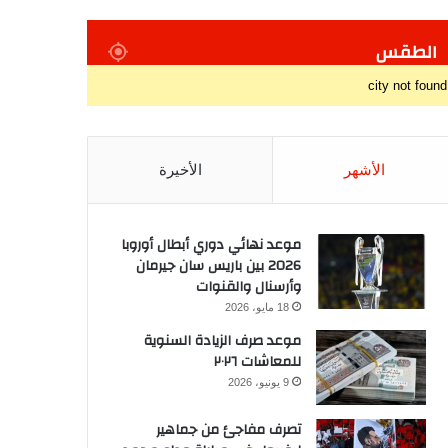
الطقس
city not found
الأشهر
الأخيرة
موعد نهائي دوري أبطال أوروبا
2026 بين باريس سان جيرمان
وأرسنال والقنوات
18 مايو، 2026
موعد صرف الزيادة السنوية
للمعاشات ٢٠٢٦
9 يونيو، 2026
تصرف مفاجئ من جماهير