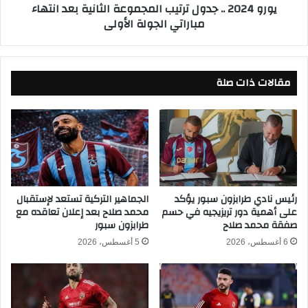
يورو 2024 .. جدول ترتيب المجموعة الثانية بعد انتهاء
ا
.
مباراتي الجولة الأولى
ب
ج
ة
د
ع
و
م
ل
ر
مقالات ذات صلة
ت
ك
ر
م
ت
ا
ي
ل
ب
و
ا
ف
ل
ت
م
ر
ج
رئيس نادي طرابزون سبور يؤكد
الجماهير التركية تستعد لإستقبال
ة
على أهمية دور تريزيجيه في حسم
محمد صلاح بعد إعلان تعاقده مع
م
صفقة محمد صلاح
طرابزون سبور
غ
و
ي
ع
6 أغسطس، 2026
5 أغسطس، 2026
ا
ة
ب
ا
ه
ل
ث