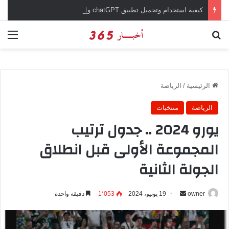
كيفية استخدام وتحميل تطبيق chatGPT وإجراء المحادثات المباشرة والمراسلات الفورية
بحث عن
الق
الرئيسية
/
الرياضة
الرياضة
منتخبات
يورو 2024 .. جدول ترتيب
المجموعة الأولى قبل انطلاق
الجولة الثانية
owner
أ
19 يونيو، 2024
1٬053
دقيقة واحدة
ر
س