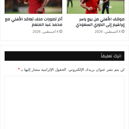
ا
ن
ي
موقف الأهلي من بيع ياسر
أخر تطورات ملف تعاقد الأهلي مع
ة
إبراهيم إلى الدوري السعودي
محمد عبد المنعم
ب
ع
4 أغسطس، 2026
4 أغسطس، 2026
د
ا
ن
اترك تعليقاً
ت
ه
ا
لن يتم نشر عنوان بريدك الإلكتروني.
الحقول الإلزامية مشار إليها بـ
*
ء
م
ا
ب
ل
ا
ت
ر
ا
ع
ت
ل
ي
ا
ي
ل