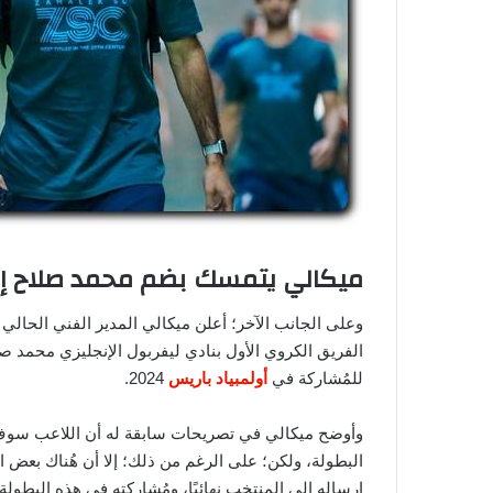
ميكالي يتمسك بضم محمد صلاح إلى
وعلى الجانب الآخر؛ أعلن ميكالي المدير الفني الحا
الفريق الكروي الأول بنادي ليفربول الإنجليزي محمد ص
للمُشاركة في
أولمبياد باريس
2024.
وأوضح ميكالي في تصريحات سابقة له أن اللاعب سوف ي
البطولة، ولكن؛ على الرغم من ذلك؛ إلا أن هُناك بعض ا
إرساله إلى المنتخب نهائيًا، ومُشاركته في هذه البطولة.