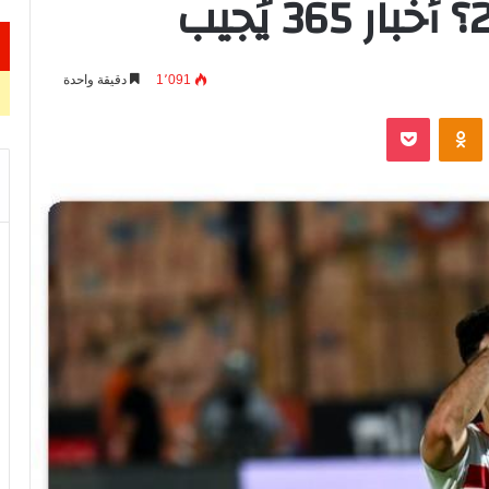
1٬091
دقيقة واحدة
VKontak
Odnoklassniki
‫Pocket