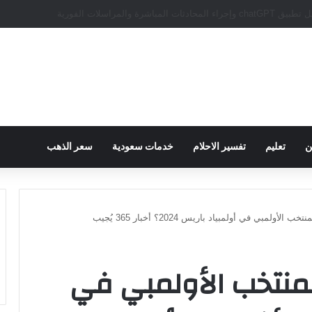
سبور يؤكد على أهمية دور تريزيجيه في حسم صفقة محمد صلاح
ن
تعليم
تفسير الاحلام
خدمات سعودية
سعر الذهب
أولمبي في أولمبياد باريس 2024؟ أخبار 365 يُجيب
لمنتخب الأولمبي في