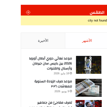
الطقس
city not found
الأشهر
الأخيرة
موعد نهائي دوري أبطال أوروبا
2026 بين باريس سان جيرمان
وأرسنال والقنوات
18 مايو، 2026
موعد صرف الزيادة السنوية
للمعاشات ٢٠٢٦
9 يونيو، 2026
تصرف مفاجئ من جماهير