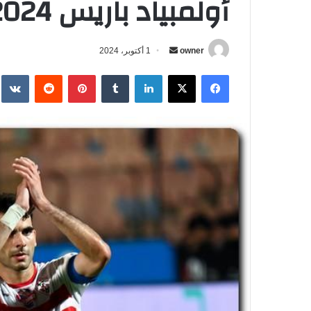
أولمبياد باريس 2024؟ أخبار 365 يُجيب
owner
أ
1 أكتوبر، 2024
ر
فيسبوك
‫X
لينكدإن
‏Tumblr
بينتيريست
‏Reddit
‏te
س
ل
ب
ر
ي
د
ا
إ
ل
ك
ت
ر
و
ن