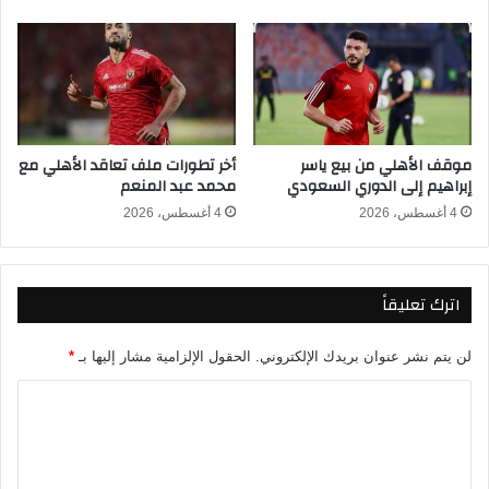
ي
ا
ا
ل
ب
ت
ه
خ
ع
ل
ن
ف
ا
ه
موقف الأهلي من بيع ياسر
أخر تطورات ملف تعاقد الأهلي مع
ل
ع
إبراهيم إلى الدوري السعودي
محمد عبد المنعم
إ
ن
ي
م
4 أغسطس، 2026
4 أغسطس، 2026
ا
ب
ب
ا
ب
ر
اترك تعليقاً
ي
ا
ن
ة
ا
ا
لن يتم نشر عنوان بريدك الإلكتروني.
الحقول الإلزامية مشار إليها بـ
*
ل
ل
أ
ق
ا
ه
م
ل
ل
ة
ت
ي
أ
و
م