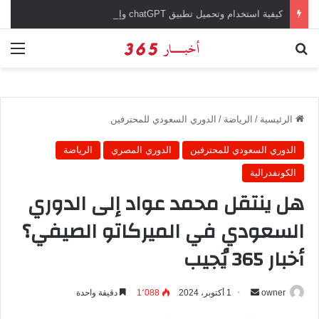
كيفية استخدام وتحميل تطبيق chatGPT وإجراء المحادثات المباشرة والمراسلات الفورية
بحث عن
الق
الرئيسية
/
الرياضة
/
الدوري السعودي للمحترفين
الدوري السعودي للمحترفين
الدوري المصري
الرياضة
الكونفدرالية
هل ينتقل محمد عواد إلى الدوري
السعودي في الميركاتو الصيفي؟
أخبار 365 يُجيب
owner
أ
1 أكتوبر، 2024
1٬088
دقيقة واحدة
ر