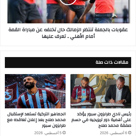
ل
ت
ب
ب
ق
ا
ط
ل
عقوبات بالجملة تنتظر الزمالك حال تخلفه عن مباراة القمة
ع
ج
أمام الأهلي .. تعرف عليها
ف
م
ي
ل
و
ة
ت
ت
ر
مقالات ذات صلة
ن
أ
ت
ك
ظ
ي
ر
ل
ا
س
ل
و
ز
ت
م
أ
ا
رئيس نادي طرابزون سبور يؤكد
الجماهير التركية تستعد لإستقبال
ك
على أهمية دور تريزيجيه في حسم
محمد صلاح بعد إعلان تعاقده مع
ل
صفقة محمد صلاح
طرابزون سبور
د
ك
غ
ح
6 أغسطس، 2026
5 أغسطس، 2026