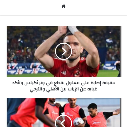
موق
ع
الوي
ب
ح
ق
ي
ق
ة
إ
ص
ا
ب
حقيقة إصابة علي معلول بقطع في وتر أكيلس وتأكد
ة
غيابه عن الإياب بين الأهلي والترجي
ع
ل
ي
ع
م
ق
ع
و
ل
ب
و
ا