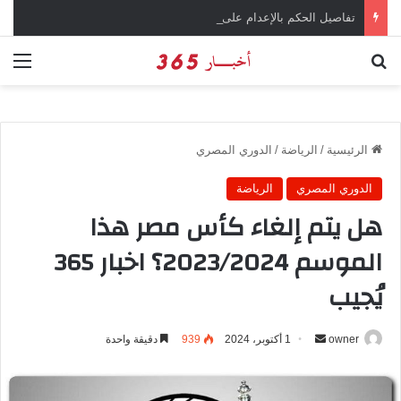
تفاصيل الحكم بالإعدام على سارة خليفة في قضية المخدرات الكبرى
بحث عن
الق
الرئيسية
/
الرياضة
/
الدوري المصري
الدوري المصري
الرياضة
هل يتم إلغاء كأس مصر هذا
الموسم 2023/2024؟ اخبار 365
يُجيب
owner
أ
1 أكتوبر، 2024
939
دقيقة واحدة
ر
س