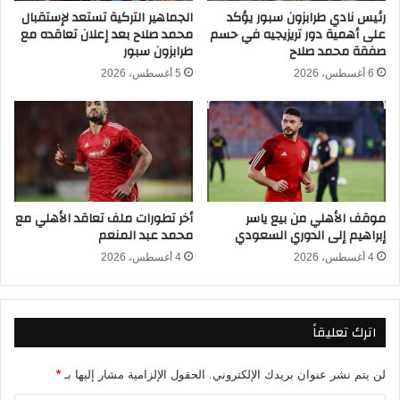
ل
ي
رئيس نادي طرابزون سبور يؤكد
الجماهير التركية تستعد لإستقبال
ح
على أهمية دور تريزيجيه في حسم
محمد صلاح بعد إعلان تعاقده مع
ة
صفقة محمد صلاح
طرابزون سبور
س
ت
م
ا
6 أغسطس، 2026
5 أغسطس، 2026
ا
و
ل
.
ل
.
ق
ا
ب
ل
أ
أ
و
ه
موقف الأهلي من بيع ياسر
أخر تطورات ملف تعاقد الأهلي مع
ا
ل
إبراهيم إلى الدوري السعودي
محمد عبد المنعم
ل
ي
ه
يُ
4 أغسطس، 2026
4 أغسطس، 2026
ر
م
و
ط
ب
ر
اترك تعليقاً
م
ش
ن
ب
ا
ا
لن يتم نشر عنوان بريدك الإلكتروني.
الحقول الإلزامية مشار إليها بـ
*
ل
ك