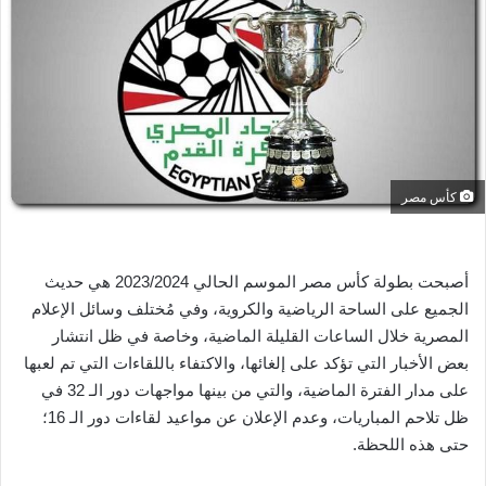
ل
ب
ر
ي
د
ا
إ
ل
كأس مصر
ك
ت
ر
أصبحت بطولة كأس مصر الموسم الحالي 2023/2024 هي حديث
و
الجميع على الساحة الرياضية والكروية، وفي مُختلف وسائل الإعلام
ن
المصرية خلال الساعات القليلة الماضية، وخاصة في ظل انتشار
ي
بعض الأخبار التي تؤكد على إلغائها، والاكتفاء باللقاءات التي تم لعبها
ا
على مدار الفترة الماضية، والتي من بينها مواجهات دور الـ 32 في
ظل تلاحم المباريات، وعدم الإعلان عن مواعيد لقاءات دور الـ 16؛
حتى هذه اللحظة.