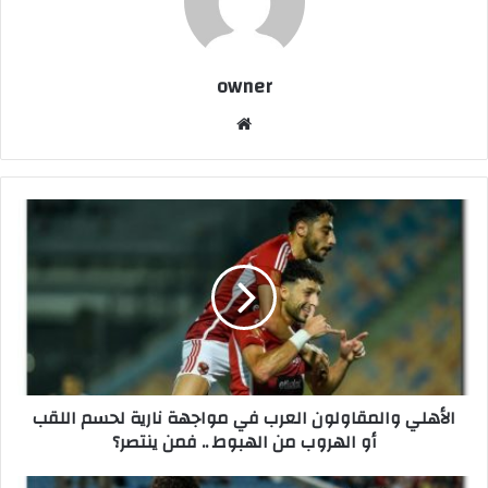
owner
موق
ع
الوي
ب
ا
ل
أ
ه
ل
ي
و
ا
ل
الأهلي والمقاولون العرب في مواجهة نارية لحسم اللقب
م
أو الهروب من الهبوط .. فمن ينتصر؟
ق
ا
و
ب