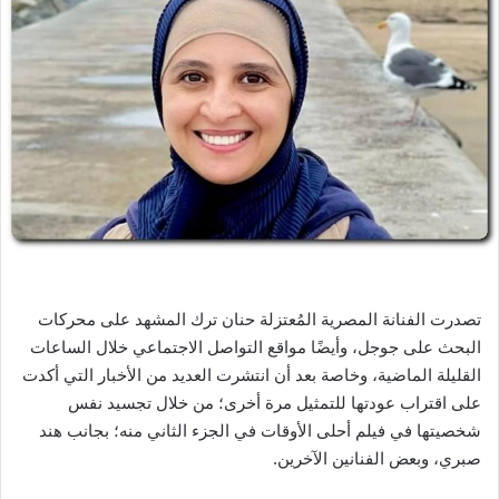
ل
ب
ر
ي
د
ا
إ
ل
ك
ت
ر
و
تصدرت الفنانة المصرية المُعتزلة حنان ترك المشهد على محركات
ن
البحث على جوجل، وأيضًا مواقع التواصل الاجتماعي خلال الساعات
ي
القليلة الماضية، وخاصة بعد أن انتشرت العديد من الأخبار التي أكدت
ا
على اقتراب عودتها للتمثيل مرة أخرى؛ من خلال تجسيد نفس
شخصيتها في فيلم أحلى الأوقات في الجزء الثاني منه؛ بجانب هند
صبري، وبعض الفنانين الآخرين.