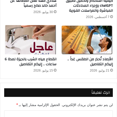
كيفية استخدام وتحميل تطبيق
هنادي مهنا تعلن انفصالها عن
م
chatGPT وإجراء المحادثات
أحمد خالد صالح رسمياً
ي
المباشرة والمراسلات الفورية
ل
ر
30 يوليو، 2026
ي
ي
7 أغسطس، 2026
ن
ن
ب
ا
ق
و
ط
ي
ا
ل
ع
ي
ا
ا
الأرصاد تُحذر من الطقس غداً ..
انقطاع مياه الشرب بالجيزة لمدة 6
ت
م
إليكم التفاصيل
ساعات .. إليكم التفاصيل
ا
ز
ل
ب
21 يوليو، 2026
15 يوليو، 2026
د
ع
و
د
ل
ت
اترك تعليقاً
ة
ح
ا
ق
ل
ي
لن يتم نشر عنوان بريدك الإلكتروني.
الحقول الإلزامية مشار إليها بـ
*
مُ
ق
خ
ل
ا