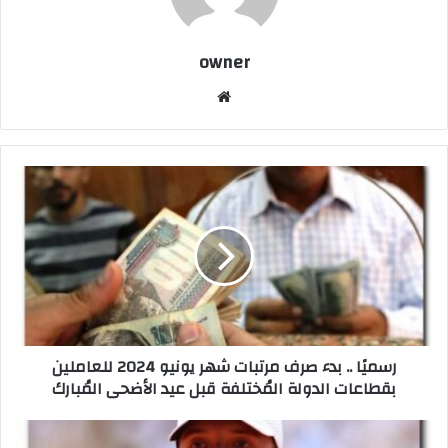
owner
موق
ع
الوي
ب
ر
س
م
يً
ا
.
.
ب
د
رسميًا .. بدء صرف مرتبات شهر يونيو 2024 للعاملين
ء
بقطاعات الدولة المُختلفة قبل عيد الأضحى المُبارك
ص
ر
ف
إ