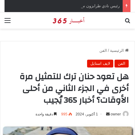
رئيس نادي طرابزون سبور يؤكد على أهمية دور تريزيجيه في حسم صفقة محمد صلاح
بحث عن
الق
الرئيسية
/
الفن
الفن
لايف استايل
هل تعود حنان ترك للتمثيل مرة
أخرى في الجزء الثاني من أحلى
الأوقات؟ أخبار 365 يُجيب
owner
أ
1 أكتوبر، 2024
995
دقيقة واحدة
ر
س