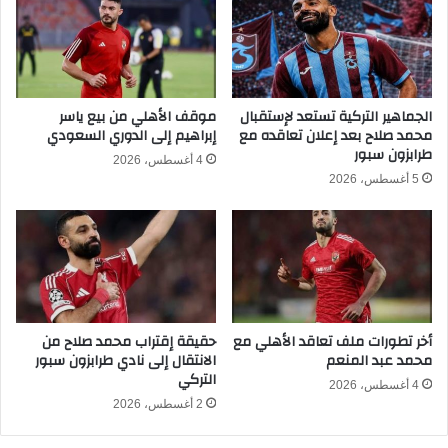
ا
ل
ل
ق
ف
ا
ر
د
ي
م
ق
ة
الجماهير التركية تستعد لإستقبال
موقف الأهلي من بيع ياسر
ف
محمد صلاح بعد إعلان تعاقده مع
إبراهيم إلى الدوري السعودي
ب
طرابزون سبور
ي
ع
4 أغسطس، 2026
ا
د
5 أغسطس، 2026
ل
ا
م
ل
ي
ف
ر
و
ك
ز
ا
ع
ت
ل
أخر تطورات ملف تعاقد الأهلي مع
حقيقة إقتراب محمد صلاح من
و
ى
محمد عبد المنعم
الانتقال إلى نادي طرابزون سبور
ا
ا
التركي
ل
ل
4 أغسطس، 2026
ص
2 أغسطس، 2026
أ
ي
ل
ف
و