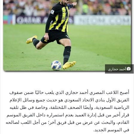
ل
ب
ر
ي
د
ا
إ
ل
ك
ت
أحمد حجازي
ر
و
ن
أصبح اللاعب المصري أحمد حجازي الذي يلعب حاليًا ضمن صفوف
ي
الفريق الأول بنادي الاتحاد السعودي هو حديث جميع وسائل الإعلام
ا
الرياضية السعودية، وأيضًا الصحف المُختلفة، وخاصة في ظل تلقيه
قرار أخير من قبل إدارة العميد بعدم استمراره داخل الفريق الموسم
القادم، والبحث عن عرض من قبل فريق آخر؛ من أجل اللعب لصالحه
في الموسم الجديد.