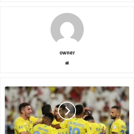
owner
موق
ع
الوي
ب
ه
ل
ي
ر
ح
ل
ث
ن