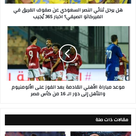
ا
هل يرحل ثنائي النصر السعودي عن صفوف الفريق في
ئ
الميركاتو الصيفي؟ اخبار 365 يُجيب
ي
ا
ل
م
ن
و
ص
ع
ر
د
ا
م
ل
ب
س
ا
ع
ر
و
ا
موعد مباراة الأهلي القادمة بعد الفوز على الألومنيوم
د
ة
والتأهل إلى دور الـ 16 من كأس مصر
ي
ا
ع
ل
ن
أ
ص
ه
ف
مقالات ذات صلة
ل
و
ي
ف
ا