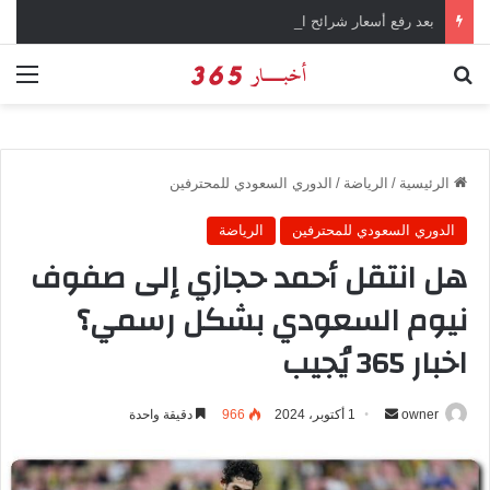
بعد رفع أسعار شرائح الكهرباء … وزارة التموين توجه تحذير لأصحاب المخابز من رفع أسعار الخبز السياحي
بحث عن
الق
الرئيسية
/
الرياضة
/
الدوري السعودي للمحترفين
الدوري السعودي للمحترفين
الرياضة
هل انتقل أحمد حجازي إلى صفوف
نيوم السعودي بشكل رسمي؟
اخبار 365 يُجيب
owner
أ
1 أكتوبر، 2024
966
دقيقة واحدة
ر
س