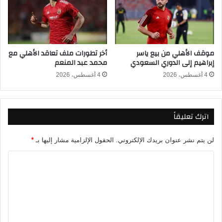
س
ا
ت
ل
خ
م
د
ق
م
ا
موقف الأهلي من بيع ياسر
أخر تطورات ملف تعاقد الأهلي مع
.
و
إبراهيم إلى الدوري السعودي
محمد عبد المنعم
.
ل
.
و
4 أغسطس، 2026
4 أغسطس، 2026
.
ن
م
ا
ا
ل
اترك تعليقاً
ا
ع
ل
ر
س
ب
لن يتم نشر عنوان بريدك الإلكتروني.
الحقول الإلزامية مشار إليها بـ
*
ب
ب
ب
ا
ا
ل
ل
د
ت
و
ر
ع
ي
ل
ا