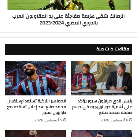
د
ي
ت
ت
الزمالك يتلقى هزيمة مفاجئة على يد المقاولون العرب
ق
ل
بالدوري المصري 2023/2024
د
ق
ي
ى
م
ه
ا
ز
ع
مقالات ذات صلة
ي
ت
م
ذ
ة
ا
م
ر
ف
ل
ا
1
ج
5
ئ
م
ة
رئيس نادي طرابزون سبور يؤكد
الجماهير التركية تستعد لإستقبال
ل
على أهمية دور تريزيجيه في حسم
محمد صلاح بعد إعلان تعاقده مع
ع
صفقة محمد صلاح
طرابزون سبور
ي
ل
و
ى
6 أغسطس، 2026
5 أغسطس، 2026
ن
ي
م
د