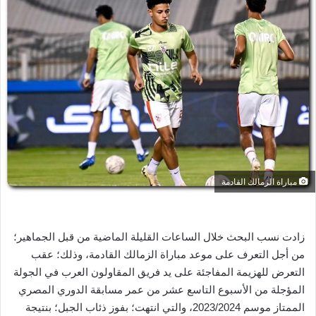
ل
ب
ر
ي
د
ا
إ
ل
ك
ت
ر
مباراة الزمالك القادمة
و
ن
ي
زادت نسب البحث خلال الساعات القليلة الماضية من قبل الجماهير؛
ا
من أجل التعرف على موعد مباراة الزمالك القادمة، وذلك؛ عقب
التعرض للهزيمة المفاجئة على يد فريق المقاولون العرب في الجولة
المؤجلة من الأسبوع التاسع عشر من عمر مسابقة الدوري المصري
الممتاز موسم 2023/2024، والتي انتهت؛ بفوز ذئاب الجبل؛ بنتيجة