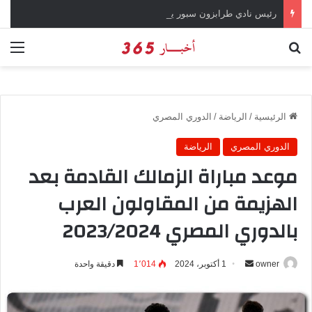
رئيس نادي طرابزون سبور يؤكد على أهمية دور تريزيجيه في حسم صفقة محمد صلاح
بحث عن
الق
الرئيسية
/
الرياضة
/
الدوري المصري
الدوري المصري
الرياضة
موعد مباراة الزمالك القادمة بعد
الهزيمة من المقاولون العرب
بالدوري المصري 2023/2024
owner
أ
1 أكتوبر، 2024
1٬014
دقيقة واحدة
ر
س