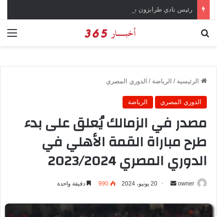
رئيس نادي طرابزون سبور يؤكد على أهمية دور تريزيجيه في حسم صفقة محمد صلاح
بحث عن
الق
الرئيسية
/
الرياضة
/
الدوري المصري
الدوري المصري
الرياضة
مصدر في الزمالك يُعلق على بدء
طرح مباراة القمة الأهلي في
الدوري المصري 2023/2024
owner
أ
20 يونيو، 2024
990
دقيقة واحدة
ر
س