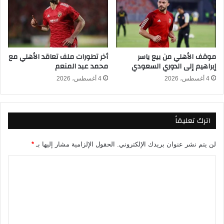
و
ن
ب
ت
ر
خ
ل
ب
م
إ
موقف الأهلي من بيع ياسر
أخر تطورات ملف تعاقد الأهلي مع
ا
س
إبراهيم إلى الدوري السعودي
محمد عبد المنعم
ن
ب
ي
ا
4 أغسطس، 2026
4 أغسطس، 2026
م
ن
ص
ي
ر
ا
اترك تعليقاً
ي
ي
ي
خ
ط
ط
لن يتم نشر عنوان بريدك الإلكتروني.
الحقول الإلزامية مشار إليها بـ
*
ا
ف
ل
أ
ا
ب
و
ل
ب
ل
ت
ت
ى
ش
ب
ع
ك
ط
ل
ي