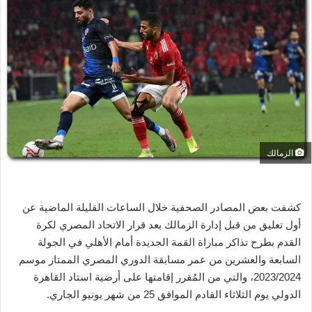
ل
ب
ر
ي
د
ا
إ
ل
ك
ت
الزمالك
ر
و
ن
كشفت بعض المصادر الصحفية خلال الساعات القليلة الماضية عن
ي
أول تعليق من قبل إدارة الزمالك بعد قرار الاتحاد المصري لكرة
ا
القدم بطرح تذاكر مباراة القمة الجديدة أمام الأهلي في الجولة
السابعة والعشرين من عمر مسابقة الدوري المصري الممتاز موسم
2023/2024، والتي من المُقرر إقامتها على أرضية استاد القاهرة
الدولي يوم الثلاثاء القادم الموافق 25 من شهر يونيو الجاري.