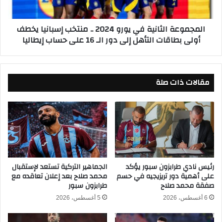
ي
ة
ي
ا
المجموعة الثانية في يورو 2024 .. منتخب إسبانيا يخطف
ن
ل
أولى بطاقات التأهل إلى دور الـ 16 على حساب إيطاليا
و
ث
ا
ا
ر
ن
ت
ي
ف
مقالات ذات صلة
ة
ا
ف
ع
ي
ا
ي
ل
و
ع
ر
د
و
د
2
إ
0
رئيس نادي طرابزون سبور يؤكد
الجماهير التركية تستعد لإستقبال
ل
على أهمية دور تريزيجيه في حسم
محمد صلاح بعد إعلان تعاقده مع
2
صفقة محمد صلاح
طرابزون سبور
ى
4
9
.
6 أغسطس، 2026
5 أغسطس، 2026
0
.
0
م