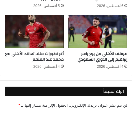
م
ك
6 أغسطس، 2026
5 أغسطس، 2026
ب
ف
ا
ي
ل
أ
ز
و
ه
ل
ا
ص
ي
ف
موقف الأهلي من بيع ياسر
أخر تطورات ملف تعاقد الأهلي مع
م
ق
إبراهيم إلى الدوري السعودي
محمد عبد المنعم
ر
ا
ت
4 أغسطس، 2026
4 أغسطس، 2026
ه
ب
ا
اترك تعليقاً
ل
م
ي
لن يتم نشر عنوان بريدك الإلكتروني.
الحقول الإلزامية مشار إليها بـ
*
ر
ك
ا
ا
ل
ت