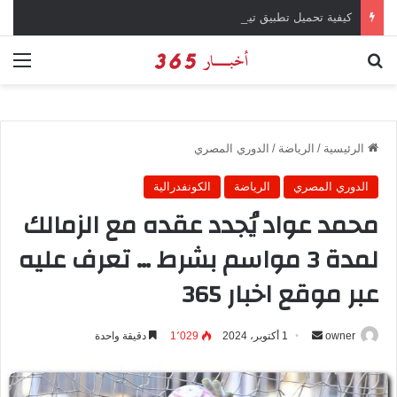
كيفية تحميل تطبيق تيمو temu للتسوق الإلكتروني عبر الإنترنت
بحث عن
الق
الرئيسية
/
الرياضة
/
الدوري المصري
الدوري المصري
الرياضة
الكونفدرالية
محمد عواد يُجدد عقده مع الزمالك
لمدة 3 مواسم بشرط … تعرف عليه
عبر موقع اخبار 365
owner
أ
1 أكتوبر، 2024
1٬029
دقيقة واحدة
ر
س