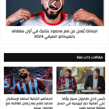
م
ق
ا
ع
ل
ل
ك
ى
يُ
أ
ع
الزمالك يُعلن عن ضم محمود بنتايك في أول صفقاته
خ
ل
بالميركاتو الصيفي 2024
ب
ن
ا
ع
ر
ن
إ
ض
مقالات ذات صلة
ص
م
ا
م
ب
ح
ة
م
ع
و
ا
د
د
ب
ل
ن
إ
ت
رئيس نادي طرابزون سبور يؤكد
الجماهير التركية تستعد لإستقبال
على أهمية دور تريزيجيه في حسم
محمد صلاح بعد إعلان تعاقده مع
م
ا
صفقة محمد صلاح
طرابزون سبور
ا
ي