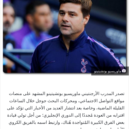
ل
ب
ر
ي
د
ا
إ
ل
ك
ت
ر
ماوريسيو بوتشيتينو
و
ن
ي
تصدر المدرب الأرجنتيني ماوريسيو بوتشيتينو المشهد على منصات
ا
مواقع التواصل الاجتماعي، ومحركات البحث جوجل خلال الساعات
القليلة الماضية، وخاصة بعد انتشار العديد من الأخبار التي تؤكد على
اقترابه من العودة مُجددًا إلى الدوري الإنجليزي؛ من أجل تولي قيادة
بعض الفرق الكبيرة المُتواجدة هُناك، وارتبط اسمه بالفريق الكروي