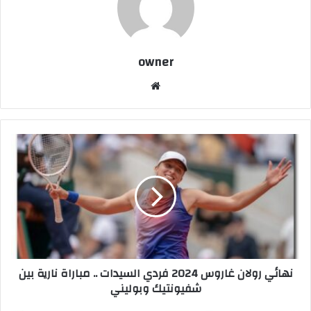
owner
موق
ع
الوي
ب
ن
ه
ا
ئ
ي
ر
و
ل
ا
نهائي رولان غاروس 2024 فردي السيدات .. مباراة نارية بين
ن
شفيونتيك وبوليني
غ
ا