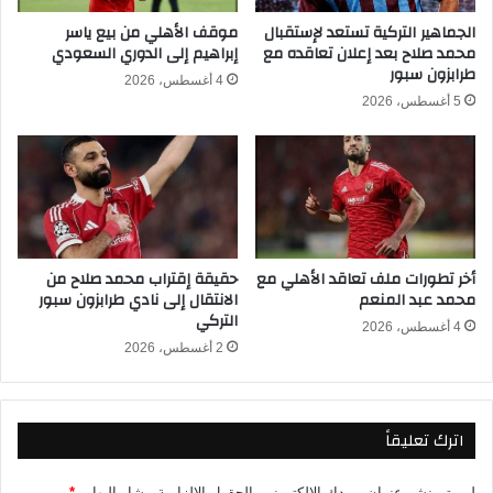
ب
ب
ا
ن
الجماهير التركية تستعد لإستقبال
موقف الأهلي من بيع ياسر
ر
محمد صلاح بعد إعلان تعاقده مع
إبراهيم إلى الدوري السعودي
ش
طرابزون سبور
ا
ر
4 أغسطس، 2026
ة
ق
5 أغسطس، 2026
ن
ي
ا
إ
ر
ل
ي
ى
ة
ا
ب
ل
ي
ز
أخر تطورات ملف تعاقد الأهلي مع
حقيقة إقتراب محمد صلاح من
ن
م
محمد عبد المنعم
الانتقال إلى نادي طرابزون سبور
ش
ا
التركي
ف
ل
4 أغسطس، 2026
ي
2 أغسطس، 2026
ك
و
ف
ن
ي
ت
ا
اترك تعليقاً
ي
ل
ك
م
و
ي
لن يتم نشر عنوان بريدك الإلكتروني.
الحقول الإلزامية مشار إليها بـ
*