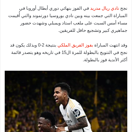
نجح
نادي ريال مدريد
في الفوز بنهائي دوري أبطال أوروبا في
المباراة التي جمعت بينه وبين نادي بوروسيا دورتموند والتي أُقيمت
مساء أمس السبت على ملعب استاد ويمبلي وشهدت حضور
جماهيري كبير وتشجيع حافل للفريقين.
وقد انتهت المباراة
بفوز الفريق الملكي
بنتيجة 2-0 وبذلك يكون قد
نجح في التتويج بالبطولة للمرة ال15 في تاريخه وهو يتصدر قائمة
أكثر الأندية فوز بالبطولة.