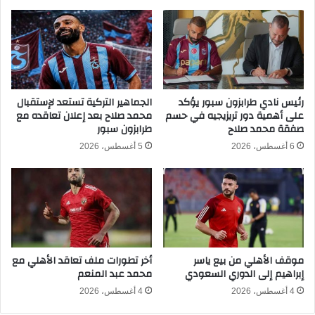
ب
ف
ي
ا
2
ل
0
ث
2
ا
4
ل
ب
ث
رئيس نادي طرابزون سبور يؤكد
الجماهير التركية تستعد لإستقبال
ي
على أهمية دور تريزيجيه في حسم
محمد صلاح بعد إعلان تعاقده مع
ا
صفقة محمد صلاح
طرابزون سبور
ن
ل
ر
إ
6 أغسطس، 2026
5 أغسطس، 2026
ي
ع
ا
د
ل
ا
م
د
د
ي
ر
م
ي
ح
موقف الأهلي من بيع ياسر
أخر تطورات ملف تعاقد الأهلي مع
د
ا
إبراهيم إلى الدوري السعودي
محمد عبد المنعم
و
ف
أ
ظ
4 أغسطس، 2026
4 أغسطس، 2026
ت
ة