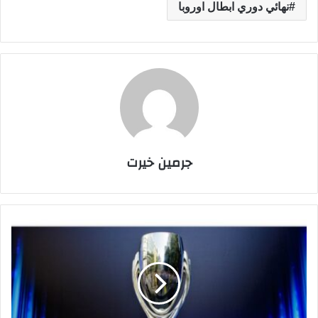
نهائي دوري ابطال اوروبا
جرمين خيرت
ر
س
م
يً
ا
.
.