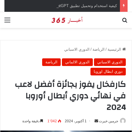
كيفية استخدام وتحميل تطبيق chatGPT وإجراء المحادثات المباشرة والمراسلات الفورية
بحث عن
الق
الرئيسية
/
الرياضة
/
الدوري الاسباني
الدوري الاسباني
الدوري الالماني
الرياضة
دوري ابطال اوروبا
كارفخال يفوز بجائزة أفضل لاعب
في نهائي دوري أبطال أوروبا
2024
جرمين خيرت
أ
1 أكتوبر، 2024
1٬042
دقيقة واحدة
ر