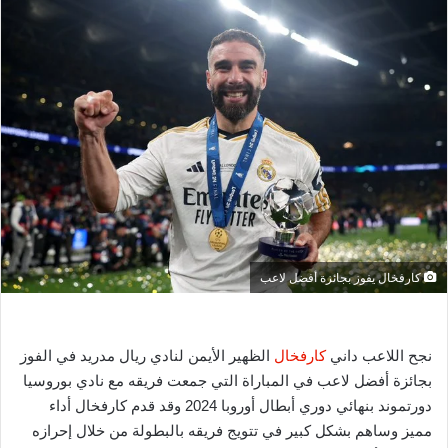
س
ل
ب
ر
ي
د
ا
إ
ل
ك
ت
ر
كارفخال يفوز بجائزة أفضل لاعب
و
ن
ي
نجح اللاعب داني
كارفخال
الظهير الأيمن لنادي ريال مدريد في الفوز
ا
بجائزة أفضل لاعب في المباراة التي جمعت فريقه مع نادي بوروسيا
دورتموند بنهائي دوري أبطال أوروبا 2024 وقد قدم كارفخال أداء
مميز وساهم بشكل كبير في تتويج فريقه بالبطولة من خلال إحرازه