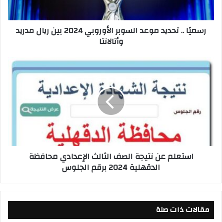
ت
ح
رسميًا .. تحديد موعد السوبر الأوروبي 2024 بين ريال مدريد
د
وأتالانتا
ي
د
م
ا
و
س
ع
ت
د
ع
ا
ل
ل
م
س
ع
و
ن
ب
ن
استعلم عن نتيجة الصف الثالث الإعدادي محافظة
ر
ت
الدقهلية 2024 برقم الجلوس
ا
ي
ل
ج
أ
ة
و
ا
ر
مقالات ذات صلة
ل
و
ص