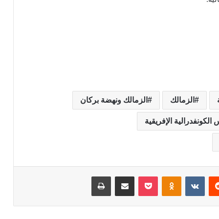
الزمالك
الزمالك ونهضة بركان
الكونفدرالية الإفريقية
‏Reddit
‏VKontakte
Odnoklassniki
‫Pocket
مشاركة عبر البريد
طباعة