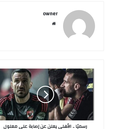
owner
موق
ع
الوي
ب
ر
س
م
يً
ا
.
.
ا
ل
رسميًا .. الأهلي يعلن عن إصابة علي معلول
أ