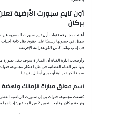
أون تايم سبورت الأرضية تعلن
بركان
أعلنت مجموعة قنوات أون تايم سبورت المصرية عن خبر 
يتمثل في حصولها رسميًا على حقوق نقل كافة أحداث ال
في إياب نهائي كأس الكونفدرالية الإفريقية.
وأوضحت إدارة القناة أن المباراة سوف تنقل بصورة مجا
بثها عبر القناة الفضائية في ظل احتكار مجموعة قنوات 
سواء الكونفدرالية أو دوري أبطال إفريقيا.
اسم معلق مباراة الزمالك ونهضة 
كشفت مجموعة قنوات بي إن سبورت الرياضية القطرية ع
ونهضة بركان. وقامت بتعيين 2 من المعلقين؛ إحداهما مصري، والآخر مغربي، وهما جواد بدة، وعلي محمد علي.