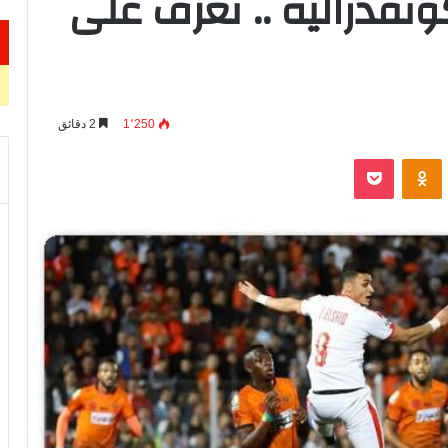
نفدرالية .. تعرف على
1٬250
2 دقائق
VKontak
Odnoklassniki
‫Pocket