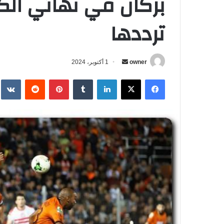
بركان في نهائي الكو
ترددها
owner
أ
1 أكتوبر، 2024
ر
فيسبوك
‫X
لينكدإن
‏Tumblr
بينتيريست
‏Reddit
‏te
س
ل
ب
ر
ي
د
ا
إ
ل
ك
ت
ر