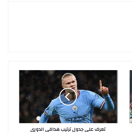
ت
ع
ر
ف
ع
ل
ى
ج
د
تعرف على جدول ترتيب هدافي الدوري
و