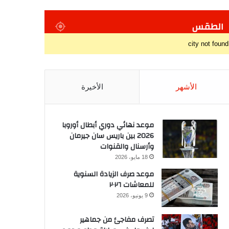
الطقس
city not found
الأشهر
الأخيرة
موعد نهائي دوري أبطال أوروبا
2026 بين باريس سان جيرمان
وأرسنال والقنوات
18 مايو، 2026
موعد صرف الزيادة السنوية
للمعاشات ٢٠٢٦
9 يونيو، 2026
تصرف مفاجئ من جماهير