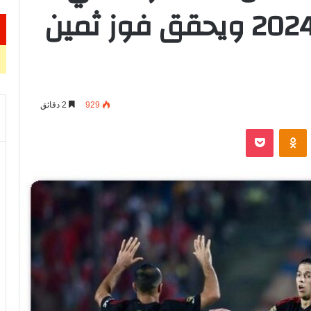
الدوري المصري 23-2024 ويحقق فوز ثمين
929
2 دقائق
VKontak
Odnoklassniki
‫Pocket