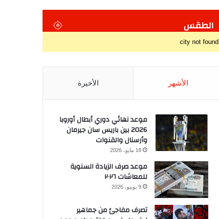
الطقس
city not found
الأشهر
الأخيرة
موعد نهائي دوري أبطال أوروبا
2026 بين باريس سان جيرمان
وأرسنال والقنوات
18 مايو، 2026
موعد صرف الزيادة السنوية
للمعاشات ٢٠٢٦
9 يونيو، 2026
تصرف مفاجئ من جماهير