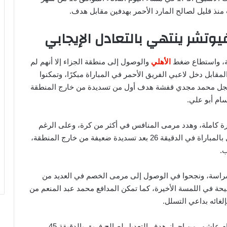
 منذ قليل لصالح المارد الأحمر بهدفين مقابل هدف.
وتشر ينتهي بالتعادل الإيجابي
ة، واستطاع ضغط
الأهلي
والوصول إلى منطقة الجزاء إلا أنهم لم
مقابل دخل لاعبي الفريق الأحمر في المباراة مبكرًا، وتمكنوا
جل محمد مجدي قفشة هدف أول من تسديدة من خارج المنطقة
ام أبو علي.
رة كاملة، وهدد مرمى المنافس في أكثر من كرة، وعلى الرغم
من ذلك نجح اللاعب أرنولد إيبا من تسجيل الهدف الأول بالمباراة في الدقيقة 26 بعد تسديدة ضعيفة من خارج المنطقة،
.
شراسة، ونجحوا في الوصول إلى مرمى الخصم في العديد من
حيحة في اللمسة الأخيرة، كما تمكن المدافع محمد عبد المنعم من
وقبل نهاية الشوط الأول بدقائق قليلة، تمكن اللاعب إمام عاشور من إحراز هدف التعديل لصالح فريق بالدقيقة 45،