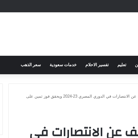
ح الكهرباء … وزارة التموين توجه تحذير لأصحاب المخابز من رفع أسعار الخبز السيا
ن
تعليم
تفسير الاحلام
خدمات سعودية
سعر الذهب
قطار الأهلي لا يتوقف عن الانتصارات في الدوري المصري 23-2024 ويحقق فوز ثمين على
قف عن الانتصارات في