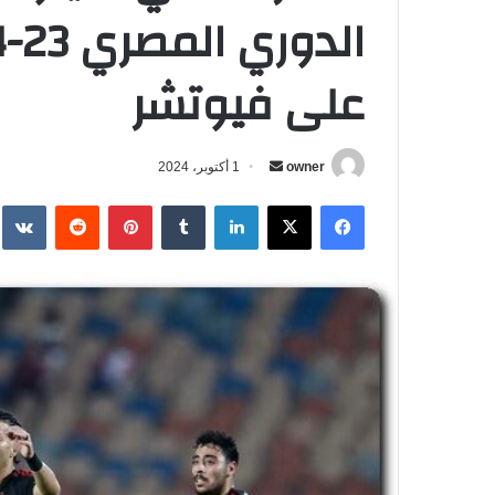
على فيوتشر
owner
أ
1 أكتوبر، 2024
ر
فيسبوك
‫X
لينكدإن
‏Tumblr
بينتيريست
‏Reddit
‏te
س
ل
ب
ر
ي
د
ا
إ
ل
ك
ت