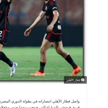
ر
و
ن
ي
ا
قطار الأهلي