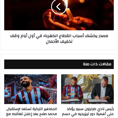
م
ر
د
ي
ل
ك
ع
ش
ة
ف
ا
أ
مصدر يكشف أسباب انقطاع الكهرباء في أول أيام وقف
ل
س
تخفيف الأحمال
د
ب
م
ا
ي
ب
ا
ا
مقالات ذات صلة
ط
ن
ي
ق
م
ط
ث
ا
ل
ع
ا
ا
ل
ل
م
ك
ح
ه
رئيس نادي طرابزون سبور يؤكد
الجماهير التركية تستعد لإستقبال
على أهمية دور تريزيجيه في حسم
محمد صلاح بعد إعلان تعاقده مع
ل
ر