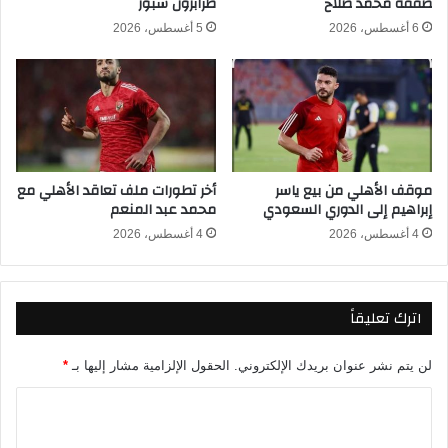
صفقة محمد صلاح
طرابزون سبور
ا
ب
ت
ا
6 أغسطس، 2026
5 أغسطس، 2026
ء
ف
ي
أ
و
ل
أ
موقف الأهلي من بيع ياسر
أخر تطورات ملف تعاقد الأهلي مع
ي
إبراهيم إلى الدوري السعودي
محمد عبد المنعم
ا
م
4 أغسطس، 2026
4 أغسطس، 2026
و
ق
ف
اترك تعليقاً
ت
خ
ف
لن يتم نشر عنوان بريدك الإلكتروني.
الحقول الإلزامية مشار إليها بـ
*
ي
ف
ا
ا
ل
ل