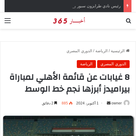
رئيس نادي طرابزون سبور يؤكد على أهمية دور تريزيجيه في حسم صفقة محمد صلاح
بحث عن
الق
الرئيسية
/
الرياضة
/
الدوري المصري
الدوري المصري
الرياضة
8 غيابات عن قائمة الأهلي لمباراة
بيراميدز أبرزها نجم خط الوسط
owner
أ
1 أكتوبر، 2024
885
2 دقائق
ر
س
ل
ب