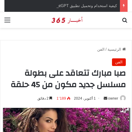
كيفية استخدام وتحميل تطبيق chatGPT وإجراء المحادثات المباشرة والمراسلات الفورية
بحث عن
الق
الرئيسية
/
الفن
الفن
صبا مبارك تتعاقد على بطولة
مسلسل جديد مكون من 45 حلقة
owner
أ
1 أكتوبر، 2024
1٬189
2 دقائق
ر
س
ل
ب