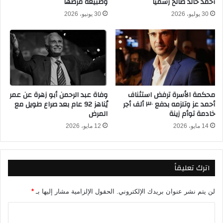
أحمد خالد صالح رسمياً
وطبيعة مرضها
ن
ع
30 يوليو، 2026
30 يونيو، 2026
ت
ل
و
ي
م
م
و
ع
ن
ل
ا
و
ك
ل
محكمة الأسرة ترفض استئناف
وفاة عبد الرحمن أبو زهرة عن عمر
و
ب
أحمد عز وتلزمه بدفع ٣٠ ألف أجر
يُناهز 92 عام بعد صراع طويل مع
ف
ق
خادمة توأم زينة
المرض
ي
ط
ا
ع
14 مايو، 2026
12 مايو، 2026
ل
ف
د
ي
و
و
اترك تعليقاً
ر
ت
ي
ر
ا
أ
لن يتم نشر عنوان بريدك الإلكتروني.
الحقول الإلزامية مشار إليها بـ
*
ل
ك
ف
ي
ا
ر
ل