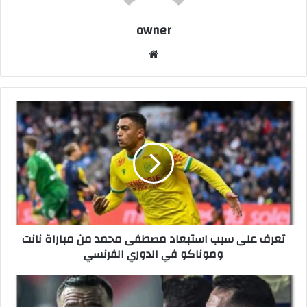
owner
موق
ع
الوي
ب
ت
ع
ر
ف
ع
ل
ى
س
ب
تعرف على سبب استبعاد مصطفى محمد من مباراة نانت
ب
وموناكو في الدوري الفرنسي
ا
س
ت
ر
ب
س