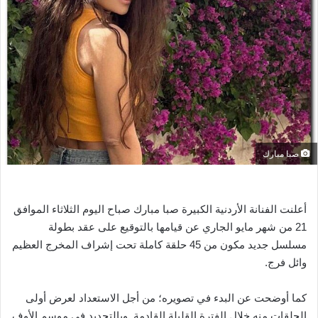
ر
ي
د
ا
إ
ل
ك
ت
ر
صبا مبارك
و
ن
ي
أعلنت الفنانة الأردنية الكبيرة صبا مبارك صباح اليوم الثلاثاء الموافق
ا
21 من شهر مايو الجاري عن قيامها بالتوقيع على عقد بطولة
مسلسل جديد مكون من 45 حلقة كاملة تحت إشراف المخرج العظيم
وائل فرج.
كما أوضحت عن البدء في تصويره؛ من أجل الاستعداد لعرض أولى
الحلقات منه خلال الفترة القليلة القادمة. وبالتحديد في موسم الأوف