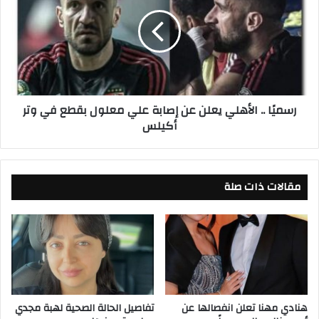
ع
م
ا
يً
د
ا
م
.
ص
.
ط
ا
ف
ل
رسميًا .. الأهلي يعلن عن إصابة علي معلول بقطع في وتر
ى
أ
أكيلس
م
ه
ح
ل
م
ي
د
ي
م
مقالات ذات صلة
ع
ن
ل
م
ن
ب
ع
ا
ن
ر
إ
ا
ص
ة
ا
ن
ب
هنادي مهنا تعلن انفصالها عن
تفاصيل الحالة الصحية لهبة مجدي
ا
ة