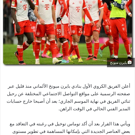
ر
ي
د
ا
إ
ل
ك
ت
ر
بايرن ميونخ
و
ن
ي
أعلن الفريق الكروي الأول بنادي بايرن ميونخ الألماني منذ قليل عبر
ا
صفحته الرسمية على مواقع التواصل الاجتماعي المختلفة عن رحيل
ثنائي الفريق في نهاية الموسم الجاري؛ بعد أن أصبحا خارج حسابات
المدير الفني الحالي في الوقت الراهن.
ويأتي هذا القرار بعد أن أكد توماس توخيل في رغبته في التعاقد مع
بعض العناصر الجديدة التي بإمكانها المساهمة في تطوير مستوى