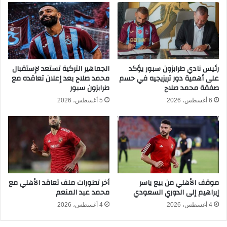
ت
ج
ب
ا
س
ر
ي
ة
ط
ا
ة
ل
و
د
رئيس نادي طرابزون سبور يؤكد
الجماهير التركية تستعد لإستقبال
ب
على أهمية دور تريزيجيه في حسم
محمد صلاح بعد إعلان تعاقده مع
ا
صفقة محمد صلاح
طرابزون سبور
ط
خ
ر
ل
6 أغسطس، 2026
5 أغسطس، 2026
ي
ي
ق
ة
ة
ت
ط
س
ب
ت
ي
ع
ع
د
موقف الأهلي من بيع ياسر
أخر تطورات ملف تعاقد الأهلي مع
ي
ل
إبراهيم إلى الدوري السعودي
محمد عبد المنعم
ة
ط
ر
4 أغسطس، 2026
4 أغسطس، 2026
ح
2