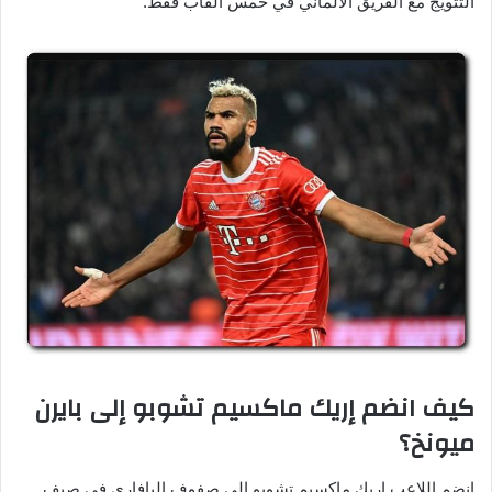
التتويج مع الفريق الألماني في خمس ألقاب فقط.
كيف انضم إريك ماكسيم تشوبو إلى بايرن
ميونخ؟
انضم اللاعب إريك ماكسيم تشوبو إلى صفوف البافاري في صيف