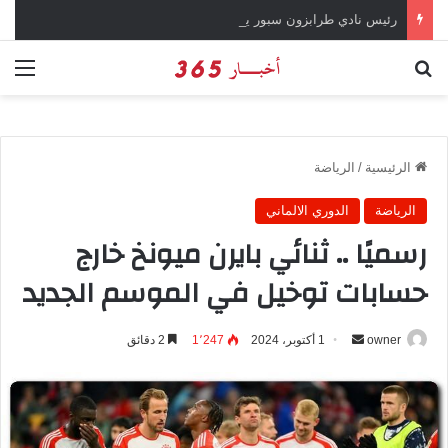
رئيس نادي طرابزون سبور يؤكد على أهمية دور تريزيجيه في حسم صفقة محمد صلاح
بحث عن
الق
الرئيسية
/
الرياضة
الرياضة
الدوري الالماني
رسميًا .. ثنائي بايرن ميونخ خارج
حسابات توخيل في الموسم الجديد
owner
أ
1 أكتوبر، 2024
1٬247
2 دقائق
ر
س
ل
ب