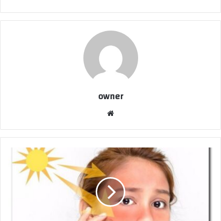
owner
موق
ع
الوي
ب
ح
م
ا
ي
ة
ا
ل