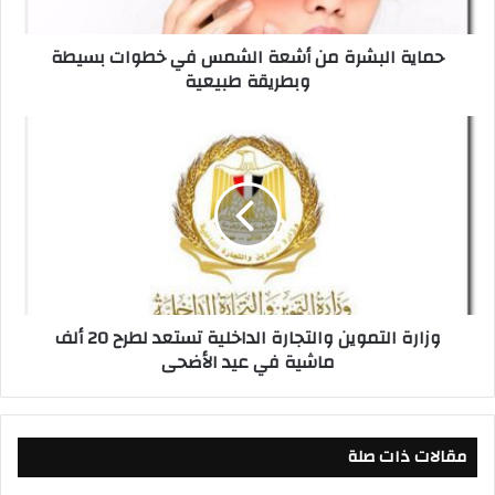
ب
ش
حماية البشرة من أشعة الشمس في خطوات بسيطة
ر
وبطريقة طبيعية
ة
م
ن
و
أ
ز
ش
ا
ع
ر
ة
ة
ا
ا
ل
ل
ش
ت
م
م
وزارة التموين والتجارة الداخلية تستعد لطرح 20 ألف
س
و
ماشية في عيد الأضحى
ف
ي
ي
ن
خ
و
ط
ا
و
مقالات ذات صلة
ل
ا
ت