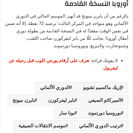
أوروبا النسخة القادمة
بالرغم من أن بايرن ميونخ قد أنهى الموسم الحالي في الدوري
الألماني وهو متواجد في المركز الثالث؛ برصيد 72 نقطة. إلا أنه ضمن
في نفس الوقت مقعدًا له في النسخة القادمة من بطولة دوري
أبطال أوروبا؛ بجانب كلًا من باير ليفركوزن صاحب اللقب،
وشتوتجارت، ولايبزيغ، وبوروسيا دورتموند.
لا يفوتك قراءة:
تعرف على أرقام يورجن كلوب قبل رحيله عن
ليفربول
.
إريك ماكسيم تشوبو
الدوري الألماني
الميركاتو الصيفي
باير ليفركوزن
بايرن ميونخ
بوروسيا دورتموند
بونا سار
ترتيب الدوري الألماني
موسم الانتقالات الصيفية