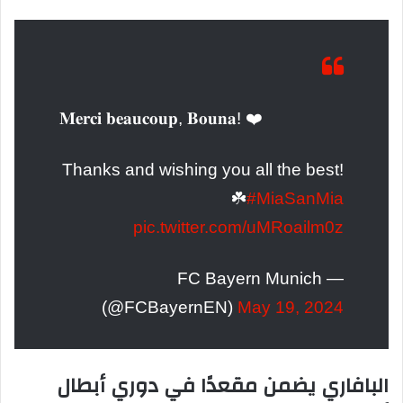
𝐌𝐞𝐫𝐜𝐢 𝐛𝐞𝐚𝐮𝐜𝐨𝐮𝐩, 𝐁𝐨𝐮𝐧𝐚! ❤️
Thanks and wishing you all the best!
☘️
#MiaSanMia
pic.twitter.com/uMRoailm0z
— FC Bayern Munich
(@FCBayernEN)
May 19, 2024
البافاري يضمن مقعدًا في دوري أبطال