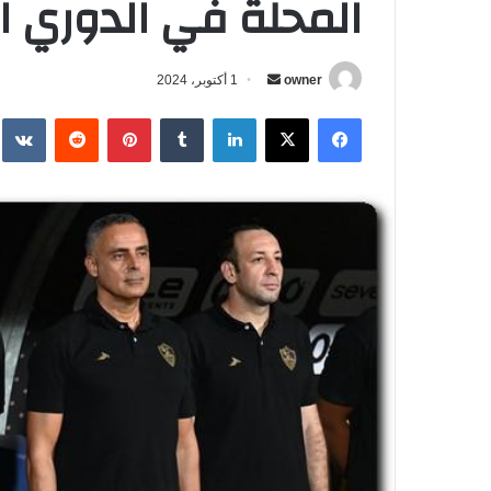
المحلة في الدوري المصري 
owner
أ
1 أكتوبر، 2024
ر
فيسبوك
‫X
لينكدإن
‏Tumblr
بينتيريست
‏Reddit
‏te
س
ل
ب
ر
ي
د
ا
إ
ل
ك
ت
ر
و
ن