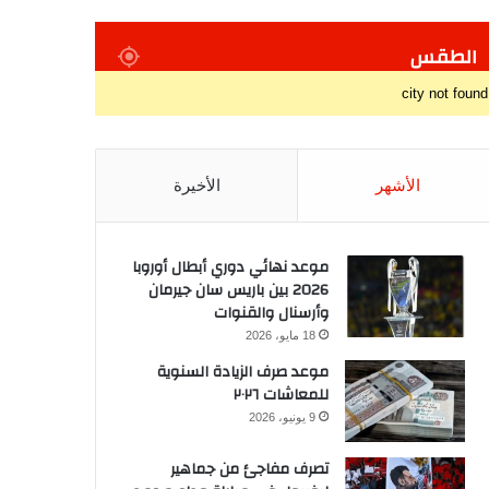
الطقس
city not found
الأشهر
الأخيرة
موعد نهائي دوري أبطال أوروبا
2026 بين باريس سان جيرمان
وأرسنال والقنوات
18 مايو، 2026
موعد صرف الزيادة السنوية
للمعاشات ٢٠٢٦
9 يونيو، 2026
تصرف مفاجئ من جماهير