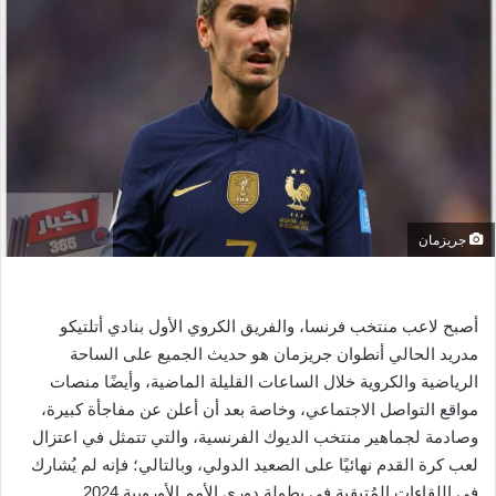
ل
ب
ر
ي
د
ا
إ
ل
ك
جريزمان
ت
ر
و
ن
أصبح لاعب منتخب فرنسا، والفريق الكروي الأول بنادي أتلتيكو
ي
مدريد الحالي أنطوان جريزمان هو حديث الجميع على الساحة
ا
الرياضية والكروية خلال الساعات القليلة الماضية، وأيضًا منصات
مواقع التواصل الاجتماعي، وخاصة بعد أن أعلن عن مفاجأة كبيرة،
وصادمة لجماهير منتخب الديوك الفرنسية، والتي تتمثل في اعتزال
لعب كرة القدم نهائيًا على الصعيد الدولي، وبالتالي؛ فإنه لم يُشارك
في اللقاءات المُتبقية في بطولة دوري الأمم الأوروبية 2024.