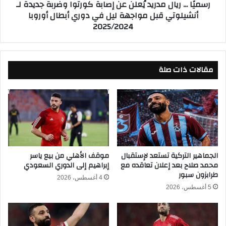
رسميًا ... ريال مدريد يُعلن عن إصابة كورتوا وضربة جديدة لـ
و
ي
أنشيلوتي قبل مواجهة ليل في دوري أبطال أوروبا
ي
ا
2025/2024
م
ل
ن
م
ق
د
ا
ر
ئ
مقالات ذات صلة
ي
م
د
ة
يُ
م
ع
ن
ل
ت
ن
خ
ع
ب
ن
م
إ
الجماهير التركية تستعد لإستقبال
موقف الأهلي من بيع ياسر
ص
محمد صلاح بعد إعلان تعاقده مع
إبراهيم إلى الدوري السعودي
ص
طرابزون سبور
ر
ا
4 أغسطس، 2026
ع
ب
5 أغسطس، 2026
ق
ة
ب
ك
م
و
ب