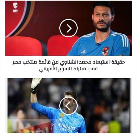
ح
ق
ي
ق
ة
ا
س
ت
ب
حقيقة استبعاد محمد الشناوي من قائمة منتخب مصر
ع
عقب مباراة السوبر الأفريقي
ا
د
م
ر
ح
س
م
م
د
يً
ا
ا
ل
.
ش
.
ن
.
ا
ر