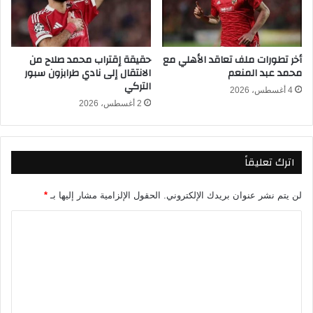
ر
ا
ت
ر
و
ا
ا
أخر تطورات ملف تعاقد الأهلي مع
حقيقة إقتراب محمد صلاح من
ة
و
محمد عبد المنعم
الانتقال إلى نادي طرابزون سبور
ا
ض
التركي
ل
ر
4 أغسطس، 2026
س
ب
2 أغسطس، 2026
و
ة
ب
ج
ر
د
اترك تعليقاً
ا
ي
ل
د
أ
ة
لن يتم نشر عنوان بريدك الإلكتروني.
الحقول الإلزامية مشار إليها بـ
*
ف
ل
ر
ا
ـ
ي
أ
ل
ق
ن
ت
ي
ش
ي
ع
ل
ل
و