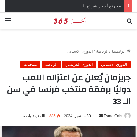
بعد رفع أسعار شرائح الكهرباء … وزارة التموين توجه تحذير لأصحاب المخابز من رفع أسعار الخبز السياحي
بحث عن
الق
الرئيسية
/
الرياضة
/
الدوري الاسباني
الدوري الاسباني
الدوري الفرنسي
الرياضة
منتخبات
جريزمان يُعلن عن اعتزاله اللعب
دوليًا برفقة منتخب فرنسا في سن
الـ 33
Esraa Gabr
أ
30 سبتمبر، 2024
886
دقيقة واحدة
ر
س