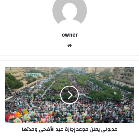
owner
موق
ع
الوي
ب
م
د
ب
و
ل
ي
ي
ع
ل
مدبولي يعلن موعد إجازة عيد الأضحى ومدتها
ن
م