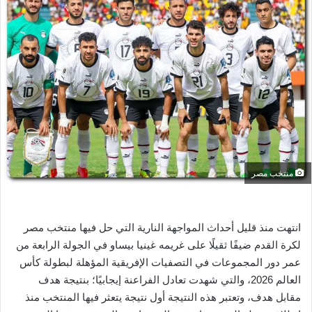
ل
ب
ر
ي
د
ا
إ
ل
ك
ت
ر
منتخب مصر
و
ن
ي
انتهت منذ قليل أحداث المواجهة النارية التي حل فيها منتخب مصر
ا
لكرة القدم ضيفًا ثقيلًا على غريمه غينيا بيساو في الجولة الرابعة من
عمر دور المجموعات في التصفيات الإفريقية المؤهلة لبطولة كأس
العالم 2026، والتي شهدت تعادل الفراعنة إيجابيًا؛ بنتيجة هدف
مقابل هدف، وتعتبر هذه النتيجة أول نتيجة يتعثر فيها المنتخب منذ