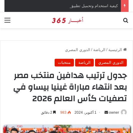
كيفية استخدام وتحميل تطبيق X تويتر سابقاً
بحث عن
الق
الرئيسية
/
الرياضة
/
الدوري المصري
الدوري المصري
الرياضة
منتخبات
جدول ترتيب هدافين منتخب مصر
بعد انتهاء مباراة غينيا بيساو في
تصفيات كأس العالم 2026
owner
أ
1 أكتوبر، 2024
983
2 دقائق
ر
س