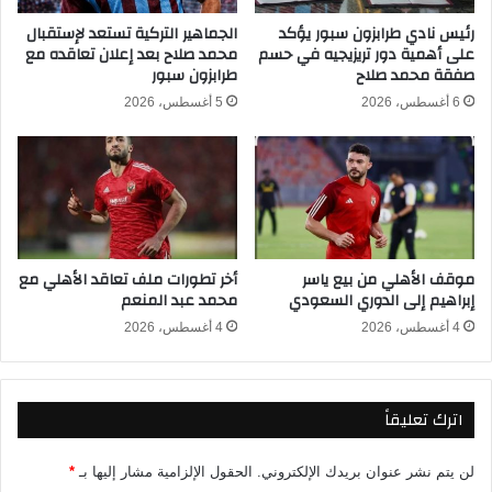
ه
ت
ا
ع
رئيس نادي طرابزون سبور يؤكد
الجماهير التركية تستعد لإستقبال
على أهمية دور تريزيجيه في حسم
محمد صلاح بعد إعلان تعاقده مع
ر
صفقة محمد صلاح
طرابزون سبور
ض
ن
6 أغسطس، 2026
5 أغسطس، 2026
ا
ل
ظ
ل
م
ت
ح
موقف الأهلي من بيع ياسر
أخر تطورات ملف تعاقد الأهلي مع
ك
إبراهيم إلى الدوري السعودي
محمد عبد المنعم
ي
م
4 أغسطس، 2026
4 أغسطس، 2026
ي
و
ن
اترك تعليقاً
س
ت
ح
لن يتم نشر عنوان بريدك الإلكتروني.
الحقول الإلزامية مشار إليها بـ
*
ق