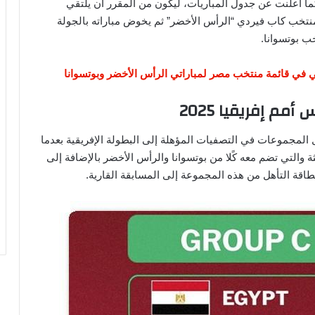
 العالم التي سوف تستضيفها المغرب عام 2025 كما أعلنت عن جدول المباريات، ليكون من المقرر أن يلتقي
نتخب كاب فيردي “الرأس الأخضر” ثم يخوض مباراته بالجولة
خب بوتسوانا.
لي في قائمة منتخب مصر لمباراتي الرأس الأخضر وبوتسوانا
 إفريقيا 2025
ل المجموعات في التصفيات المؤهلة إلى البطولة الإفريقية بعدما
 والتي تضم معه كًلا من بوتسوانا والرأس الأخضر بالإضافة إلى
اقة التأهل من هذه المجموعة إلى المسابقة القارية.