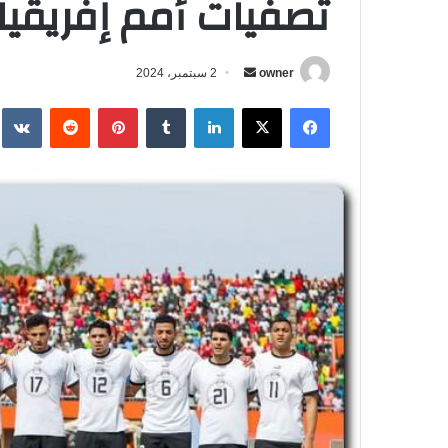
تصفيات أمم إفريقيا 2025
owner
أ
2 سبتمبر، 2024
ر
فيسبوك
‫X
لينكدإن
‏Tumblr
بينتيريست
‏Reddit
‏te
س
ل
ب
ر
ي
د
ا
إ
ل
ك
ت
ر
و
ن