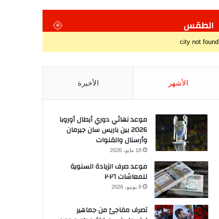
الطقس
city not found
الأشهر
الأخيرة
موعد نهائي دوري أبطال أوروبا
2026 بين باريس سان جيرمان
وأرسنال والقنوات
18 مايو، 2026
موعد صرف الزيادة السنوية
للمعاشات ٢٠٢٦
9 يونيو، 2026
تصرف مفاجئ من جماهير