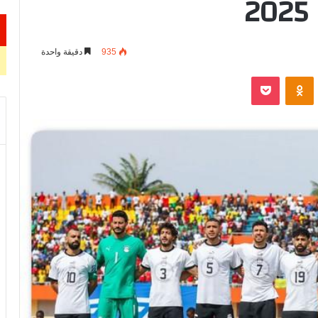
935
دقيقة واحدة
VKontak
Odnoklassniki
‫Pocket