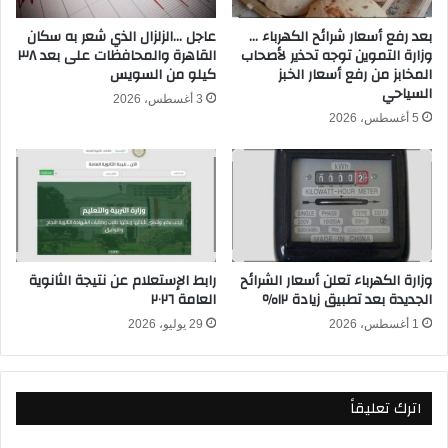
ث
و
ا
ق
بعد رفع أسعار شرائح الكهرباء …
عاجل …الزلزال الذي شعر به سكان
ن
وزارة التموين توجه تحذير لأصحاب
القاهرة والمحافظات على بعد ٣٨
ف
المخابز من رفع أسعار الخبز
كيلو من السويس
و
ا
السياحي
ي
ل
3 أغسطس، 2026
ة
ز
5 أغسطس، 2026
ا
م
ل
ا
ع
ل
ا
ك
م
ا
ة
ل
2
ن
وزارة الكهرباء تعلن أسعار الشرائح
رابط الإستعلام عن نتيجة الثانوية
0
ه
الجديدة بعد تطبيق زيادة ١٢٪
العامة ٢٠٢٦
2
ا
4
1 أغسطس، 2026
29 يوليو، 2026
ئ
و
ي
يُ
م
ث
ن
اترك تعليقاً
ي
ا
ر
س