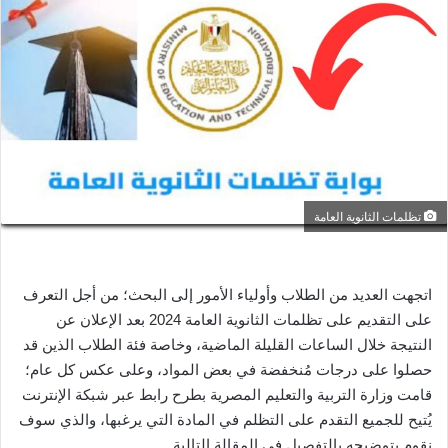
ل
ب
ر
ي
د
ا
إ
ل
ك
تظلمات الثانوية العامة
ت
ر
و
ن
اتجهت العديد من الطلاب وأولياء الأمور إلى البحث؛ من أجل التعرف
ي
على التقديم على تظلمات الثانوية العامة 2024 بعد الإعلان عن
ا
النتيجة خلال الساعات القليلة الماضية، وخاصة فئة الطلاب الذين قد
حصلوا على درجات مُنخفضة في بعض المواد، وعلى عكس كل عام؛
قامت وزارة التربية والتعليم المصرية بطرح رابط عبر شبكة الإنترنت
يُتيح للجميع التقدم على التظلم في المادة التي يرغبها، والذي سوف
نقوم بتوضيحه بالتفصيل في المقالة التالية.