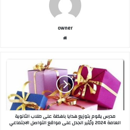
owner
موق
ع
الوي
ب
م
د
ر
س
ي
ق
و
م
ب
مدرس يقوم بتوزيع هدايا باهظة على طلاب الثانوية
ت
العامة 2024 ويُثير الجدل على مواقع التواصل الاجتماعي
و
ز