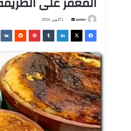
المعمر على الطريقة
owner
أ
1 أكتوبر، 2024
ر
فيسبوك
‫X
لينكدإن
‏Tumblr
بينتيريست
‏Reddit
‏te
س
ل
ب
ر
ي
د
ا
إ
ل
ك
ت
ر
و
ن