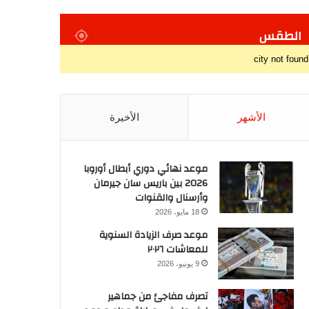
الطقس
city not found
الأشهر
الأخيرة
موعد نهائي دوري أبطال أوروبا
2026 بين باريس سان جيرمان
وأرسنال والقنوات
18 مايو، 2026
موعد صرف الزيادة السنوية
للمعاشات ٢٠٢٦
9 يونيو، 2026
تصرف مفاجئ من جماهير