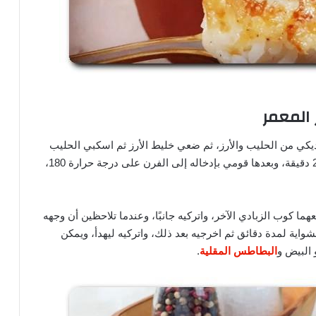
 المعمر
كي من الحليب والأرز، ثم ضعي خليط الأرز ثم اسكبي الحليب
عليه تدريجيًا، ثم اتركيه ليهدأ لمدة من ربع ساعة إلى 20 دقيقة، وبعدها قومي بإدخاله إلى الفرن على درجة حرارة 180،
ا كوب الزبادي الآخر، واتركيه جانبًا، وعندما تلاحظين أن وجهه
شواية لمدة دقائق ثم اخرجيه بعد ذلك، واتركيه ليهدأ، ويمكن
 البيض و
البطاطس المقلية
.