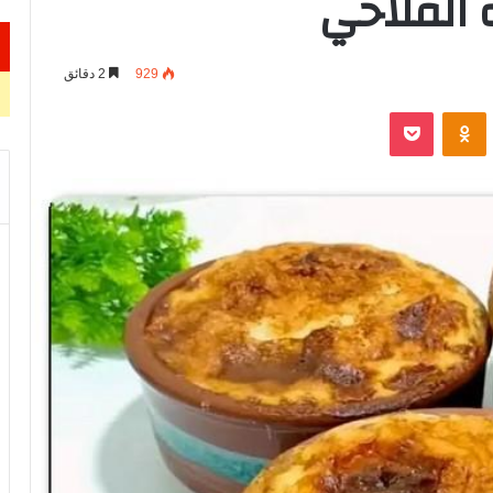
 الفلاحي
929
2 دقائق
VKontak
Odnoklassniki
‫Pocket