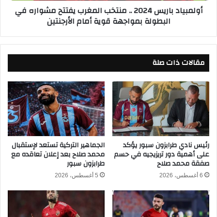
أولمبياد باريس 2024 .. منتخب المغرب يفتتح مشواره في
ل
ا
البطولة بمواجهة قوية أمام الأرجنتين
ا
ر
ل
ي
د
س
و
2
ن
مقالات ذات صلة
0
ا
2
ت
4
ا
.
ل
.
م
م
ق
ن
ل
ت
ي
خ
رئيس نادي طرابزون سبور يؤكد
الجماهير التركية تستعد لإستقبال
ف
على أهمية دور تريزيجيه في حسم
محمد صلاح بعد إعلان تعاقده مع
ب
صفقة محمد صلاح
طرابزون سبور
ي
ا
ا
ل
6 أغسطس، 2026
5 أغسطس، 2026
ل
م
م
غ
ن
ر
ز
ب