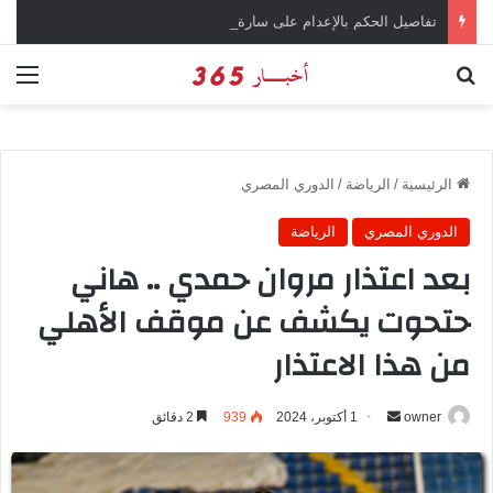
تفاصيل الحكم بالإعدام على سارة خليفة في قضية المخدرات الكبرى
بحث عن
الق
الرئيسية
/
الرياضة
/
الدوري المصري
الدوري المصري
الرياضة
بعد اعتذار مروان حمدي .. هاني
حتحوت يكشف عن موقف الأهلي
من هذا الاعتذار
owner
أ
1 أكتوبر، 2024
939
2 دقائق
ر
س