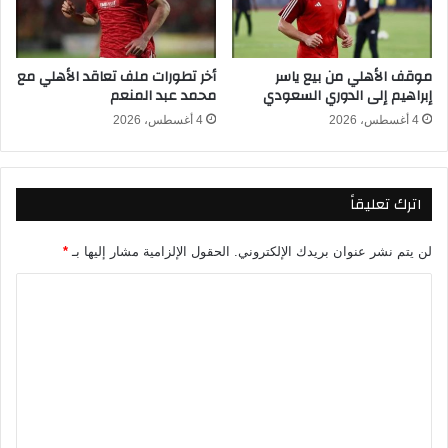
ل
ي
ب
ف
ك
ت
موقف الأهلي من بيع ياسر
أخر تطورات ملف تعاقد الأهلي مع
ل
ت
إبراهيم إلى الدوري السعودي
محمد عبد المنعم
س
ح
ه
م
4 أغسطس، 2026
4 أغسطس، 2026
و
ش
ل
و
ة
ا
اترك تعليقاً
ر
ه
ف
لن يتم نشر عنوان بريدك الإلكتروني.
الحقول الإلزامية مشار إليها بـ
*
ي
ا
ا
ل
ل
ب
ت
ط
و
ع
ل
ل
ة
ب
ي