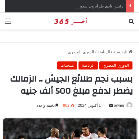
رئيس نادي طرابزون سبور يؤكد على أهمية دور تريزيجيه في حسم صفقة محمد صلاح
بحث عن
الق
الرئيسية
/
الرياضة
/
الدوري المصري
الدوري المصري
الرياضة
منتخبات
بسبب نجم طلائع الجيش .. الزمالك
يضطر لدفع مبلغ 500 ألف جنيه
owner
أ
1 أكتوبر، 2024
902
دقيقة واحدة
ر
س
ل
ب