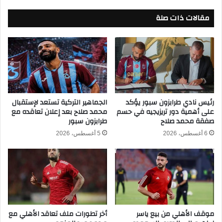
ج
ع
د
مقالات ذات صلة
ا
ي
ل
د
ا
ة
ل
ل
م
إ
ج
ض
م
ا
و
ف
ع
رئيس نادي طرابزون سبور يؤكد
الجماهير التركية تستعد لإستقبال
ة
على أهمية دور تريزيجيه في حسم
محمد صلاح بعد إعلان تعاقده مع
ة
صفقة محمد صلاح
طرابزون سبور
ا
ا
ل
ل
6 أغسطس، 2026
5 أغسطس، 2026
م
خ
و
ا
ا
م
ل
س
ي
ة
د
ب
ع
ع
موقف الأهلي من بيع ياسر
أخر تطورات ملف تعاقد الأهلي مع
ل
د