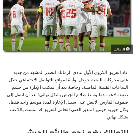
ر
ي
د
ا
إ
ل
ك
الزمالك
ت
ر
و
عاد الفريق الكروي الأول بنادي الزمالك لتصدر المشهد من جديد
ن
على محركات البحث جوجل، وأيضًا مواقع التواصل الاجتماعي خلال
ي
الساعات القليلة الماضية، وخاصة بعد أن تمكنت الإدارة من حسم
ا
صفقة لاعب خط وسط طلائع الجيش بشكل نهائي؛ بعد أن انتقل إلى
صفوف الفارس الأبيض على سبيل الإعارة لمدة موسم واحد فقط،
وكان جوزيه جوميز المدير الفني الحالي للفريق قد تمسك باللاعب
بشكل نهائي.