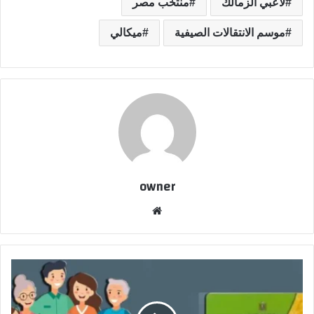
لاعبي الزمالك
منتخب مصر
موسم الانتقالات الصيفية
ميكالي
owner
موق
ع
الوي
ب
و
ز
ا
ر