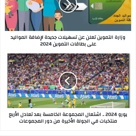
ة
ا
ل
ت
م
وزارة التموين تعلن عن تسهيلات جديدة لإضافة المواليد
و
على بطاقات التموين 2024
ي
ن
ت
ي
ع
و
ل
ر
ن
و
ع
2
ن
0
ت
2
س
4
ه
.
يورو 2024 .. اشتعال المجموعة الخامسة بعد تعادل الأربع
ي
.
منتخبات في الجولة الأخيرة من دور المجموعات
ل
ا
ا
ش
ت
ت