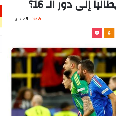
ا إلى دور الـ 16؟
975
2 دقائق
VKontak
Odnoklassniki
‫Pocket