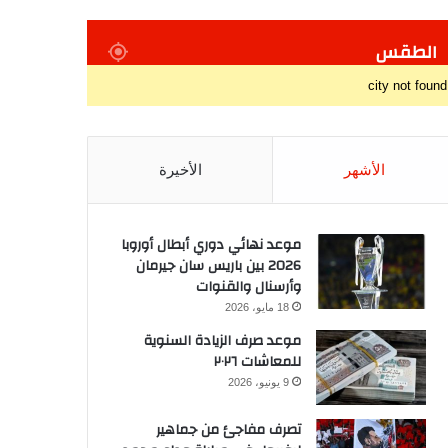
الطقس
city not found
الأشهر
الأخيرة
موعد نهائي دوري أبطال أوروبا
2026 بين باريس سان جيرمان
وأرسنال والقنوات
18 مايو، 2026
موعد صرف الزيادة السنوية
للمعاشات ٢٠٢٦
9 يونيو، 2026
تصرف مفاجئ من جماهير