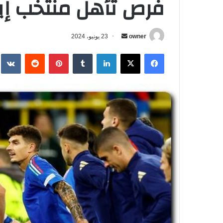
فرص تأهل منتخب إيطالي
owner
أ
23 يونيو، 2024
ر
فيسبوك
‫X
لينكدإن
‏Tumblr
بينتيريست
‏Reddit
‏te
س
ل
ب
ر
ي
د
ا
إ
ل
ك
ت
ر
و
ن