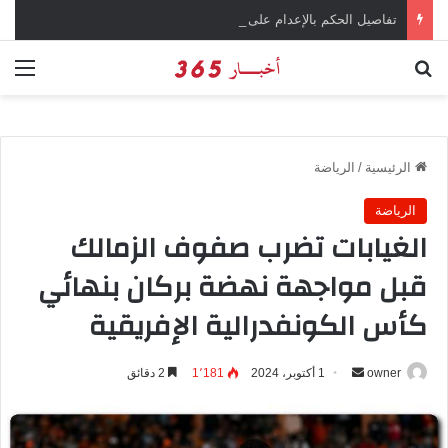
تفاصيل الحكم بالإعدام على سارة خليفة في قضية المخدرات الكبرى
بحث عن
الق
الرئيسية
/
الرياضة
الرياضة
الغيابات تضرب صفوف الزمالك
قبل مواجهة نهضة بركان بنهائي
كأس الكونفدرالية الإفريقية
owner
أ
1 أكتوبر، 2024
1٬181
2 دقائق
ر
س
ل