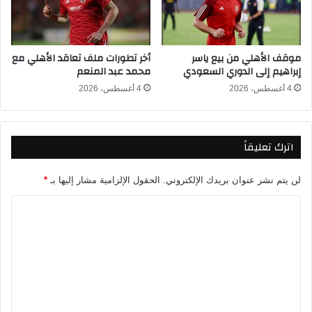
ق
ل
ا
ل
ط
م
ل
موقف الأهلي من بيع ياسر
أخر تطورات ملف تعاقد الأهلي مع
ر
ه
إبراهيم إلى الدوري السعودي
محمد عبد المنعم
ة
ع
ا
ل
4 أغسطس، 2026
4 أغسطس، 2026
ل
ى
ث
ح
ا
س
اترك تعليقاً
ن
ا
ي
ب
ة
ر
لن يتم نشر عنوان بريدك الإلكتروني.
الحقول الإلزامية مشار إليها بـ
*
ف
و
ي
م
ا
ت
ا
ل
ا
ن
ت
ر
ي
ي
ا
ع
خ
ل
ه
ي