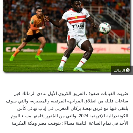
ب
ر
ي
د
ا
إ
ل
ك
ت
ر
الزمالك
و
ن
ي
ضَربت الغيابات صفوف الفريق الكروي الأول بنادي الزمالك قبل
ا
ساعات قليلة من انطلاق المواجهة المرتقبة والمصيرية، والتي سوف
يلتقي فيها مع فريق نهضة بركان المغربي في إياب نهائي كأس
الكونفدرالية الإفريقية 2024، والتي من المُقرر إقامتها مساء اليوم
الأحد في تمام الساعة الثامنة مساءًا؛ بتوقيت مصر ومكة المكرمة.