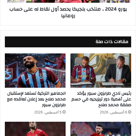
س
.
يورو 2024 .. منتخب بلجيكا يحصد أول نقاط له على حساب
ا
.
رومانيا
ل
م
ك
ن
و
ت
ن
خ
ف
مقالات ذات صلة
ب
د
ب
ر
ل
ا
ج
ل
ي
ي
ك
ة
ا
ا
ي
ل
ح
رئيس نادي طرابزون سبور يؤكد
الجماهير التركية تستعد لإستقبال
إ
على أهمية دور تريزيجيه في حسم
محمد صلاح بعد إعلان تعاقده مع
ص
صفقة محمد صلاح
طرابزون سبور
ف
د
ر
أ
6 أغسطس، 2026
5 أغسطس، 2026
ي
و
ق
ل
ي
ن
ة