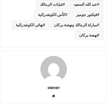
عبد الله السعيد
غيابات الزمالك
فيكتور جوميز
كأس الكونفدرالية
مباراة الزمالك ونهضة بركان
نهائي الكونفدرالية
نهضة بركان
owner
موق
ع