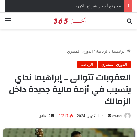
بعد رفع أسعار شرائح الكهرباء … وزارة التموين توجه تحذير لأصحاب المخابز من رفع أسعار الخبز السياحي
بحث عن
الق
الرئيسية
/
الرياضة
/
الدوري المصري
الدوري المصري
الرياضة
العقوبات تتوالى .. إبراهيما نداي
يتسبب في أزمة مالية جديدة داخل
الزمالك
owner
أ
1 أكتوبر، 2024
1٬217
2 دقائق
ر
س