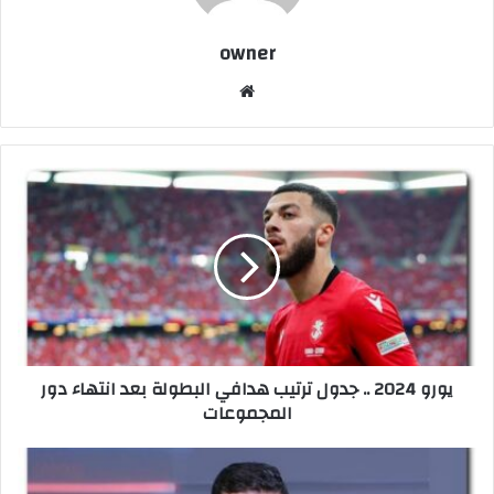
owner
موق
ع
الوي
ب
ي
و
ر
و
2
0
2
4
.
يورو 2024 .. جدول ترتيب هدافي البطولة بعد انتهاء دور
.
المجموعات
ج
د
و
خ
ل
ا