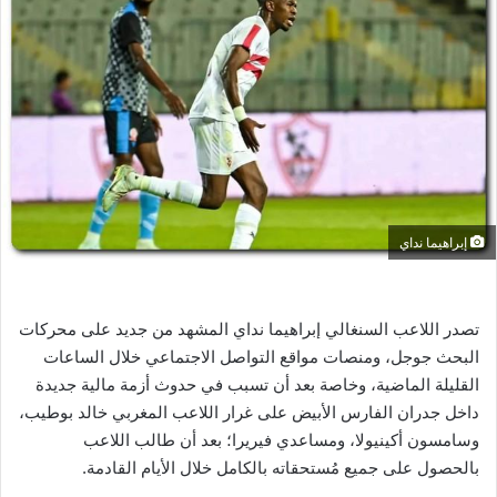
ل
ب
ر
ي
د
ا
إ
ل
ك
ت
إبراهيما نداي
ر
و
ن
تصدر اللاعب السنغالي إبراهيما نداي المشهد من جديد على محركات
ي
البحث جوجل، ومنصات مواقع التواصل الاجتماعي خلال الساعات
ا
القليلة الماضية، وخاصة بعد أن تسبب في حدوث أزمة مالية جديدة
داخل جدران الفارس الأبيض على غرار اللاعب المغربي خالد بوطيب،
وسامسون أكينيولا، ومساعدي فيريرا؛ بعد أن طالب اللاعب
بالحصول على جميع مُستحقاته بالكامل خلال الأيام القادمة.