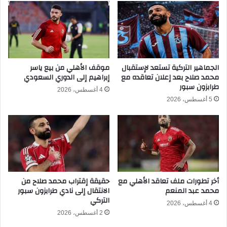
ل
ق
ا
د
ل
ه
ا
م
ل
ع
م
ا
د
الجماهير التركية تستعد لإستقبال
موقف الأهلي من بيع ياسر
ل
محمد صلاح بعد إعلان تعاقده مع
إبراهيم إلى الدوري السعودي
ي
ز
طرابزون سبور
ر
م
4 أغسطس، 2026
ا
ا
5 أغسطس، 2026
ل
ل
ف
ك
ن
؟
ي
ا
ل
خ
ف
ب
ر
ا
أخر تطورات ملف تعاقد الأهلي مع
حقيقة إقتراب محمد صلاح من
ي
ر
محمد عبد المنعم
الانتقال إلى نادي طرابزون سبور
ق
3
التركي
ا
6
4 أغسطس، 2026
ل
2 أغسطس، 2026
5
إ
يُ