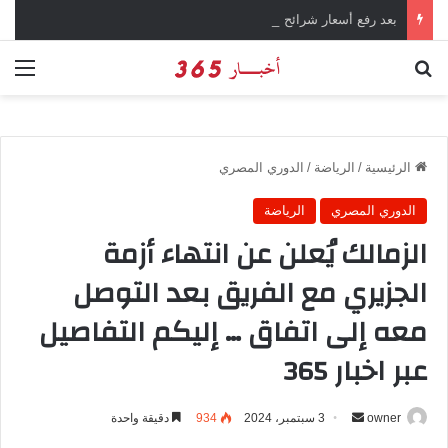
بعد رفع أسعار شرائح الكهرباء … وزارة التموين توجه تحذير لأصحاب المخابز من رفع أسعار الخبز السياحي
بحث عن
الق
الرئيسية
/
الرياضة
/
الدوري المصري
الدوري المصري
الرياضة
الزمالك يُعلن عن انتهاء أزمة
الجزيري مع الفريق بعد التوصل
معه إلى اتفاق … إليكم التفاصيل
عبر اخبار 365
owner
أ
3 سبتمبر، 2024
934
دقيقة واحدة
ر