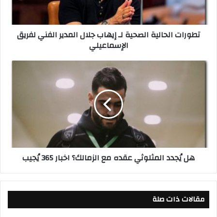
ا
ل
ح
تطورات الحالية الصحية لـ إيهاب جلال المدير الفني لفريق
ا
الإسماعيلي
ل
ي
ة
ه
ا
ل
ل
يُ
ص
ج
ح
د
ي
د
ة
ا
ل
ل
ـ
م
هل يُجدد المثلوثي عقده مع الزمالك؟ اخبار 365 يُجيب
إ
ث
ي
ل
ه
و
ا
ث
مقالات ذات صلة
ب
ي
ج
ع