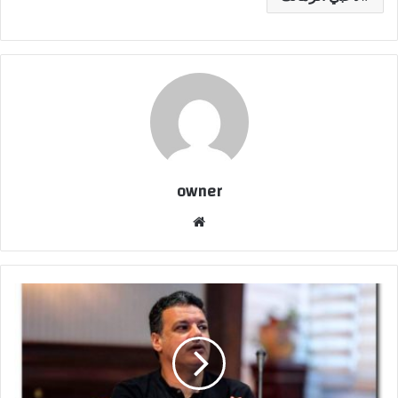
owner
موق
ع
الوي
ب
ت
ط
و
ر
ا
ت