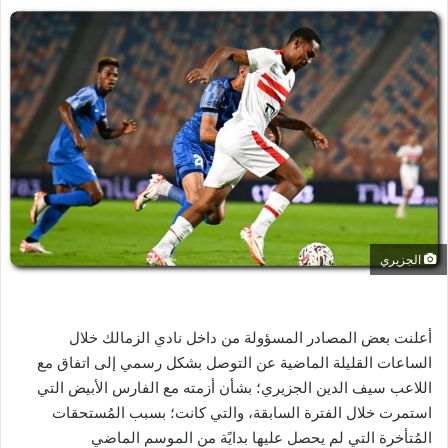
س
ل
ب
ر
ي
د
ا
إ
ل
ك
ت
الجزيري
ر
و
ن
أعلنت بعض المصادر المسؤولة من داخل نادي الزمالك خلال
ي
الساعات القليلة الماضية عن التوصل بشكل رسمي إلى اتفاق مع
ا
اللاعب سيف الدين الجزيري؛ بشأن أزمته مع الفارس الأبيض التي
استمرت خلال الفترة السابقة، والتي كانت؛ بسبب المُستحقات
المُتأخرة التي لم يحصل عليها بدايًة من الموسم الماضي