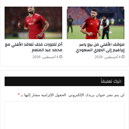
ر
ي
ة
ص
ت
د
ت
م
ع
ب
د
ا
ى
ر
موقف الأهلي من بيع ياسر
أخر تطورات ملف تعاقد الأهلي مع
ا
ي
إبراهيم إلى الدوري السعودي
محمد عبد المنعم
ل
س
ـ
س
4 أغسطس، 2026
4 أغسطس، 2026
4
ا
0
ن
ج
اترك تعليقاً
ي
ر
م
لن يتم نشر عنوان بريدك الإلكتروني.
الحقول الإلزامية مشار إليها بـ
*
ا
ن
ا
ل
ل
ل
ت
م