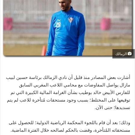
ل
ب
ر
ي
د
ا
إ
ل
الزمالك
ك
ت
ر
أشارت بعض المصادر منذ قليل أن نادي الزمالك برئاسة حسين لبيب
و
مازال يواصل المفاوضات مع محامي اللاعب المغربي السابق
ن
للفارس الأبيض خالد بوطيب بشأن الغرامة المالية الكبيرة التي تم
ي
توقيعها على المختلط؛ بسبب وجود مستحقات مُتأخرة للاعب لم يتم
ا
تسديدها؛ حتى الآن.
وذلك؛ بعد أن قام باللجوء المحكمة الرياضية الدولية؛ للحصول على
مستحقاته المُتأخرة، وقضت بالحكم لصالحه خلال الفترة الماضية.