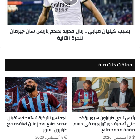
م
ي
ح
ل
ا
ي
ف
ا
بسبب كيليان مبابي .. ريال مدريد يصدم باريس سان جيرمان
ظ
ن
للمرة الثانية
ا
م
ت
ب
م
ا
ص
ب
ر
مقالات ذات صلة
ي
و
.
د
.
ر
ر
ج
ي
ا
ا
ت
ل
ا
م
ل
د
رئيس نادي طرابزون سبور يؤكد
الجماهير التركية تستعد لإستقبال
ح
على أهمية دور تريزيجيه في حسم
محمد صلاح بعد إعلان تعاقده مع
ر
صفقة محمد صلاح
طرابزون سبور
ر
ي
ا
د
6 أغسطس، 2026
5 أغسطس، 2026