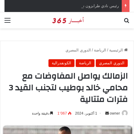
رئيس نادي طرابزون سبور يؤكد على أهمية دور تريزيجيه في حسم صفقة محمد صلاح
بحث عن
الق
الرئيسية
/
الرياضة
/
الدوري المصري
الدوري المصري
الرياضة
الكونفدرالية
الزمالك يواصل المفاوضات مع
محامي خالد بوطيب لتجنب القيد 3
فترات متتالية
owner
أ
1 أكتوبر، 2024
1٬067
دقيقة واحدة
ر
س