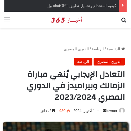
كيفية استخدام وتحميل تطبيق chatGPT وإجراء المحادثات المباشرة والمراسلات الفورية
بحث عن
الق
الرئيسية
/
الرياضة
/
الدوري المصري
الدوري المصري
الرياضة
التعادل الإيجابي يُنهي مباراة
الزمالك وبيراميدز في الدوري
المصري 2023/2024
owner
أ
1 أكتوبر، 2024
930
2 دقائق
ر
س