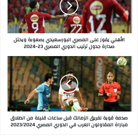
ه
ل
ي
ي
ف
و
الأهلي يفوز على المصري البورسعيدي بصعوبة ويحتل
ز
صدارة جدول ترتيب الدوري المصري 23-2024
ع
ل
ى
ص
ا
د
ل
م
م
ة
ص
ق
ر
و
ي
ي
ا
ة
ل
ل
صدمة قوية لفريق الزمالك قبل ساعات قليلة من انطلاق
ب
ف
مباراة المقاولون العرب في الدوري المصري 2023/2024
و
ر
ر
ي
س
ق