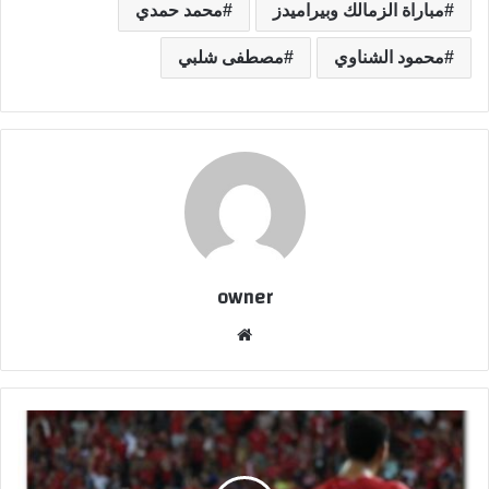
مباراة الزمالك وبيراميدز
محمد حمدي
محمود الشناوي
مصطفى شلبي
owner
موق
ع
الوي
ب
ا
ل
أ