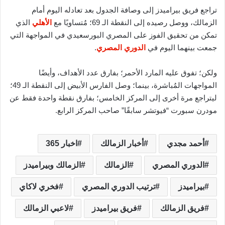
تراجع فريق بيراميدز إلى وصافة الجدول بعد تعادله اليوم أمام
الزمالك، ووصل رصيده إلى النقطة الـ 69؛ مُتساويًا مع
الأهلي
الذي
تمكن من تحقيق الفوز على المصري البورسعيدي في المواجهة التي
جمعت بينهما اليوم في
الدوري المصري
.
ولكن؛ تفوق عليه المارد الأحمر؛ بفارق عدد الأهداف، وأيضًا
المواجهات المُباشرة، بينما؛ وصل الفارس الأبيض إلى النقطة الـ 49؛
ليتراجع مرة أخرى إلى المركز الخامس؛ بفارق نقطة واحدة فقط عن
مودرن سبورت “فيوتشر سابقًا” صاحب المركز الرابع.
أحمد مجدي
أخبار الزمالك
اخبار 365
الدوري المصري
الزمالك
الزمالك وبيراميدز
بيراميدز
ترتيب الدوري المصري
فخري لاكاي
فريق الزمالك
فريق بيراميدز
لاعبي الزمالك