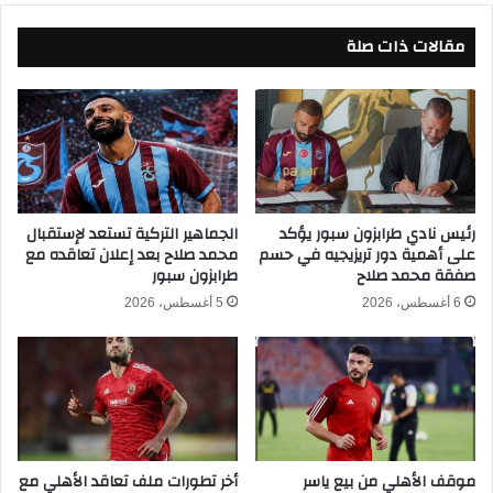
ع
ا
ي
مقالات ذات صلة
ل
د
ز
ي
م
ب
ا
ص
ل
ع
ك
و
ق
ب
ب
ة
ل
رئيس نادي طرابزون سبور يؤكد
الجماهير التركية تستعد لإستقبال
و
على أهمية دور تريزيجيه في حسم
محمد صلاح بعد إعلان تعاقده مع
س
صفقة محمد صلاح
طرابزون سبور
ي
ا
ح
ع
6 أغسطس، 2026
5 أغسطس، 2026
ت
ا
ل
ت
ص
ق
د
ل
ا
ي
ر
ل
ة
ة
موقف الأهلي من بيع ياسر
أخر تطورات ملف تعاقد الأهلي مع
ج
م