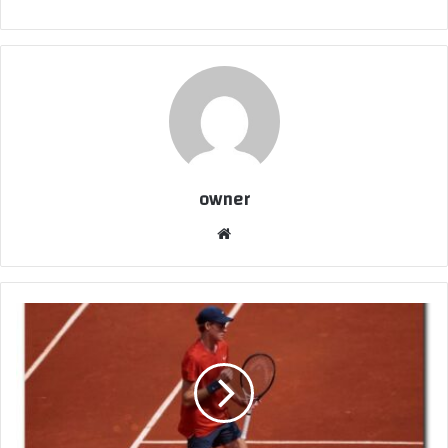
owner
موق
ع
الوي
ب
ا
ل
م
ص
ن
ف
ا