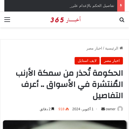
تفاصيل الحكم بالإعدام على سارة خليفة في قضية المخدرات الكبرى
بحث عن
الق
الرئيسية
/
اخبار مصر
اخبار مصر
لايف استايل
الحكومة تُحذر من سمكة الأرنب
المُنتشرة في الأسواق .. أعرف
التفاصيل
owner
أ
1 أكتوبر، 2024
918
2 دقائق
ر
س