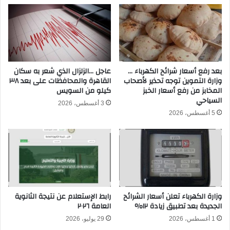
ت
ي
أ
د
ه
ة
ل
ب
إ
أ
ل
ن
ى
ف
بعد رفع أسعار شرائح الكهرباء …
عاجل …الزلزال الذي شعر به سكان
ث
وزارة التموين توجه تحذير لأصحاب
القاهرة والمحافظات على بعد ٣٨
ل
المخابز من رفع أسعار الخبز
كيلو من السويس
م
و
السياحي
ن
ن
3 أغسطس، 2026
ن
ز
5 أغسطس، 2026
ه
ا
ا
ا
ئ
ل
ي
ط
ر
ي
و
و
ل
ر
وزارة الكهرباء تعلن أسعار الشرائح
رابط الإستعلام عن نتيجة الثانوية
ا
ف
الجديدة بعد تطبيق زيادة ١٢٪
العامة ٢٠٢٦
ن
ي
غ
1 أغسطس، 2026
29 يوليو، 2026
ا
ا