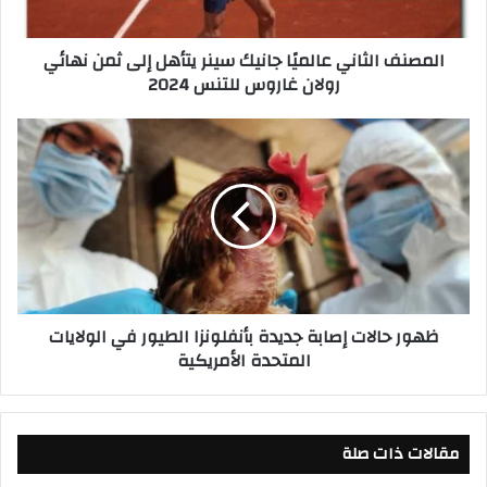
ل
ث
المصنف الثاني عالميًا جانيك سينر يتأهل إلى ثمن نهائي
ا
رولان غاروس للتنس 2024
ن
ي
ع
ظ
ا
ه
ل
و
م
ر
يً
ح
ا
ا
ج
ل
ا
ا
ن
ت
ظهور حالات إصابة جديدة بأنفلونزا الطيور في الولايات
ي
إ
المتحدة الأمريكية
ك
ص
س
ا
ي
ب
ن
ة
ر
مقالات ذات صلة
ج
ي
د