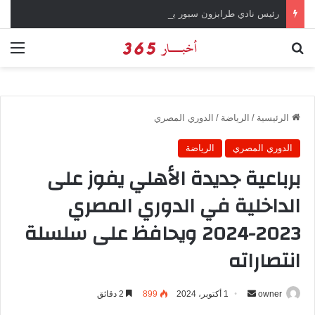
رئيس نادي طرابزون سبور يؤكد على أهمية دور تريزيجيه في حسم صفقة محمد صلاح
بحث عن
الق
الرئيسية
/
الرياضة
/
الدوري المصري
الدوري المصري
الرياضة
برباعية جديدة الأهلي يفوز على
الداخلية في الدوري المصري
2023-2024 ويحافظ على سلسلة
انتصاراته
owner
أ
1 أكتوبر، 2024
899
2 دقائق
ر