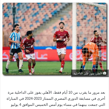
س
ل
ب
ر
ي
د
ا
إ
ل
ك
ت
ر
الأهلي يفوز على الداخلية
و
ن
ي
بعد مرور ما يقرب من 10 أيام فقط، الأهلي يفوز على الداخلية مرة
ا
أخرى في مسابقة الدوري المصري الممتاز 2023-2024 في المباراة
التي جمعت بينهما في مساء يوم أمس الخميس الموافق 4 يوليو