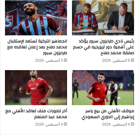
ك
و
ن
ز
ك
ع
ع
ل
م
ى
ل
ا
ا
رئيس نادي طرابزون سبور يؤكد
الجماهير التركية تستعد لإستقبال
ل
على أهمية دور تريزيجيه في حسم
محمد صلاح بعد إعلان تعاقده مع
ل
صفقة محمد صلاح
طرابزون سبور
د
م
ا
ل
6 أغسطس، 2026
5 أغسطس، 2026
خ
و
ل
خ
ي
ي
ة
ة
ب
ب
ر
أ
ب
ب
موقف الأهلي من بيع ياسر
أخر تطورات ملف تعاقد الأهلي مع
ا
س
إبراهيم إلى الدوري السعودي
محمد عبد المنعم
ع
ط
ي
ا
4 أغسطس، 2026
4 أغسطس، 2026
ة
ل
ف
م