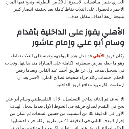
الجاري ضمن منافسات الأسبوع الـ 29 من البطولة، ونجح فيها المارد
الأحمر بالحصول على الثلاث نقاط كاملة بعد تحقيقه انتصار كبير
بنتيجة أربعة أهداف مقابل هدف.
الأهلي يفوز على الداخلية بأقدام
وسام أبو علي وإمام عاشور
وكان فريق
الأهلي
قد دخل هذه المواجهة وعينه على الثلاث نقاط،
وهو ما جعله يفرض سيطرته الكاملة على المباراة منذ بدايتها، ونجاحه
في تسجيل هدف أول عن طريق أحمد عبد القادر، وبعدها رفض
الحكم احتساب ركلة جزاء صحيحة لصالح المارد الأحمر بعد أن
ارتطمت الكرة بيد مدافع فريق الداخلية.
إلا أنه قد تم إلغائه بداعي التسلسل، إلا أن الفلسطيني وسام أبو علي
نجح في التقدم لصالح فريقه في الشوط الأول بعدما سجل الهدف
الأول في الدقيقة 35 من أسسيت من حسين الشحات ثم تمكن من
إحراز الهدف الثاني في الدقيقة 41 عن طريق ركلة جزاء احتسابها
الحكم لصالح الفريق على إثر ارتطام الكرة بيد المدافع مرة أخرى.