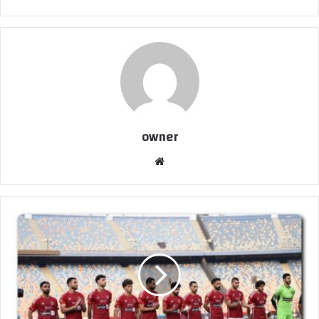
owner
موق
ع
الوي
ب
م
ا
ه
ي
م
ب
ا