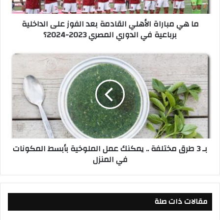
ر
ا
ما هي مباراة الأهلي القادمة بعد الفوز على الداخلية
ة
برباعية في الدوري المصري 2023-2024؟
ا
ل
أ
ب
ه
ـ
ل
3
ي
ط
ا
ر
ل
ق
ق
م
ا
خ
د
ت
بـ 3 طرق مختلفة .. يمكنك عمل الملوخية بأبسط المكونات
م
ل
في المنزل
ة
ف
ب
ة
ع
.
د
.
ا
مقالات ذات صلة
ي
ل
م
ف