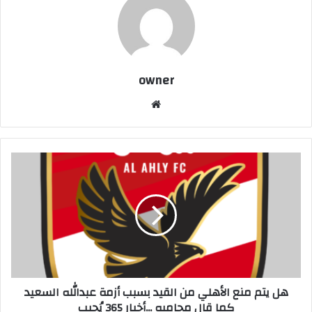
owner
موق
ع
الوي
ب
ه
ل
ي
ت
م
م
ن
ع
ا
هل يتم منع الأهلي من القيد بسبب أزمة عبدالله السعيد
ل
كما قال محاميه ...أخبار 365 يُجيب
أ