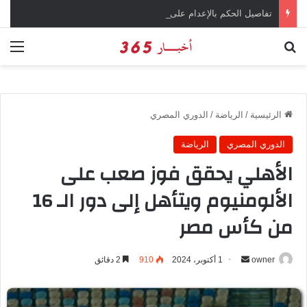
تفاصيل الحكم بالإعدام على سارة خليفة في قضية المخدرات الكبرى
بحث عن
الق
الرئيسية
/
الرياضة
/
الدوري المصري
الدوري المصري
الرياضة
الأهلي يحقق فوز صعب على
الألومنيوم ويتأهل إلى دور الـ 16
من كأس مصر
owner
أ
1 أكتوبر، 2024
910
2 دقائق
ر
س