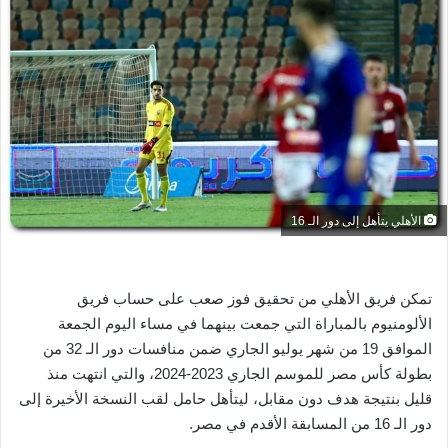
ل
ب
ر
ي
د
ا
إ
ل
ك
ت
الأهلي يتأهل إلى دور الـ 16
ر
و
ن
تمكن فريق الأهلي من تحقيق فوز صعب على حساب فريق
ي
الألومنيوم بالمباراة التي جمعت بينهما في مساء اليوم الجمعة
ا
الموافق 19 من شهر يوليو الجاري ضمن منافسات دور الـ 32 من
بطولة كأس مصر للموسم الجاري 2023-2024، والتي انتهت منذ
قليل بنتيجة هدف دون مقابل، ليتأهل حامل لقب النسخة الأخيرة إلى
دور الـ 16 من المسابقة الأقدم في مصر.