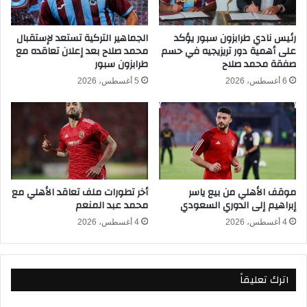
ا
ع
ل
ر
ل
ف
رئيس نادي طرابزون سبور يؤكد
الجماهير التركية تستعد لإستقبال
ه
على أهمية دور تريزيجيه في حسم
محمد صلاح بعد إعلان تعاقده مع
ع
صفقة محمد صلاح
طرابزون سبور
ا
ل
ل
ى
6 أغسطس، 2026
5 أغسطس، 2026
س
م
ع
ج
ي
م
د
و
ك
ع
م
ا
ا
ت
موقف الأهلي من بيع ياسر
أخر تطورات ملف تعاقد الأهلي مع
ق
ك
إبراهيم إلى الدوري السعودي
محمد عبد المنعم
ا
ر
ل
ة
4 أغسطس، 2026
4 أغسطس، 2026
م
ا
ح
ل
ا
ق
اترك تعليقاً
م
د
ي
م
ه