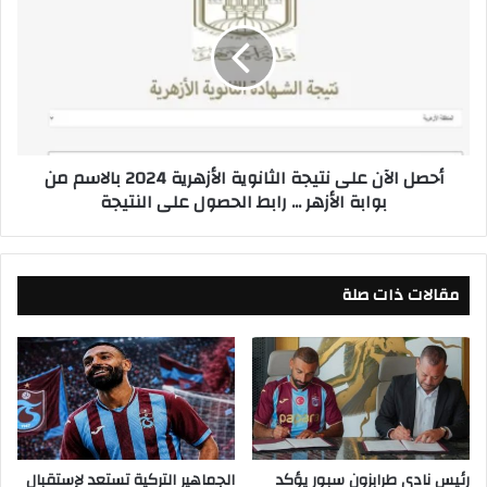
0
ص
2
ل
4
ا
.
ل
.
آ
ت
ن
ع
ع
أحصل الآن على نتيجة الثانوية الأزهرية 2024 بالاسم من
ر
ل
بوابة الأزهر ... رابط الحصول على النتيجة
ف
ى
ع
ن
ل
ت
ى
ي
ا
مقالات ذات صلة
ج
ل
ة
ش
ا
ك
ل
ل
ث
ا
ا
ل
ن
ن
و
ه
ي
رئيس نادي طرابزون سبور يؤكد
الجماهير التركية تستعد لإستقبال