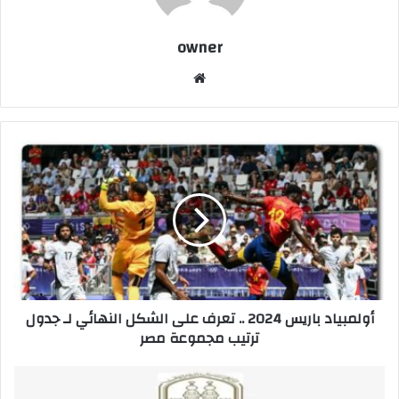
owner
موق
ع
الوي
ب
أ
و
ل
م
ب
ي
ا
د
ب
أولمبياد باريس 2024 .. تعرف على الشكل النهائي لـ جدول
ا
ترتيب مجموعة مصر
ر
ي
س
أ
2
ح