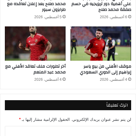
ا
على أهمية دور تريزيجيه في حسم
محمد صلاح بعد إعلان تعاقده مع
ة
صفقة محمد صلاح
طرابزون سبور
ئ
ا
ي
ل
6 أغسطس، 2026
5 أغسطس، 2026
ل
أ
ـ
ز
ج
ه
د
ر
و
ي
ل
ة
ت
2
موقف الأهلي من بيع ياسر
أخر تطورات ملف تعاقد الأهلي مع
ر
0
إبراهيم إلى الدوري السعودي
محمد عبد المنعم
ت
2
ي
4
4 أغسطس، 2026
4 أغسطس، 2026
ب
ب
م
ا
ج
ل
اترك تعليقاً
م
ا
و
س
ع
م
لن يتم نشر عنوان بريدك الإلكتروني.
الحقول الإلزامية مشار إليها بـ
*
ة
م
م
ن
ا
ص