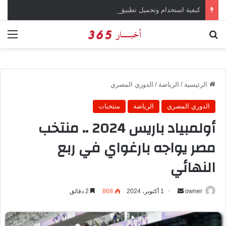
كيفية استخدام وتحميل تطبيق X تويتر سابقاً
بحث عن
الق
الرئيسية
/
الرياضة
/
الدوري المصري
الدوري المصري
الرياضة
منتخبات
أولمبياد باريس 2024 .. منتخب
مصر يواجه بارغواي في ربع
النهائي
owner
أ
1 أكتوبر، 2024
868
2 دقائق
ر
س