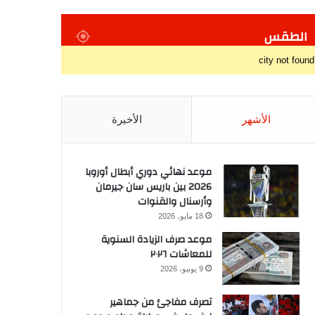
الطقس
city not found
الأشهر
الأخيرة
موعد نهائي دوري أبطال أوروبا
2026 بين باريس سان جيرمان
وأرسنال والقنوات
18 مايو، 2026
موعد صرف الزيادة السنوية
للمعاشات ٢٠٢٦
9 يونيو، 2026
تصرف مفاجئ من جماهير