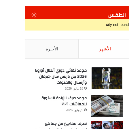
الطقس
city not found
الأشهر
الأخيرة
موعد نهائي دوري أبطال أوروبا
2026 بين باريس سان جيرمان
وأرسنال والقنوات
18 مايو، 2026
موعد صرف الزيادة السنوية
للمعاشات ٢٠٢٦
9 يونيو، 2026
تصرف مفاجئ من جماهير