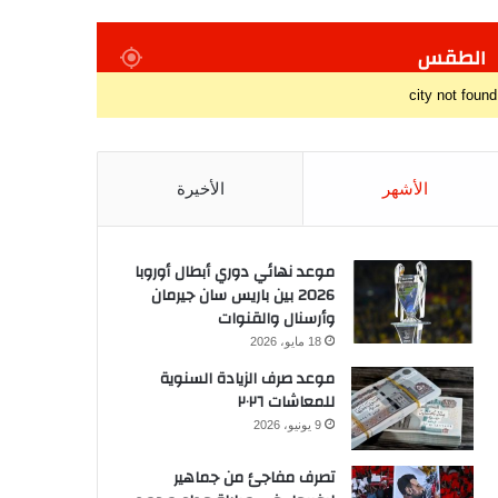
الطقس
city not found
الأشهر
الأخيرة
موعد نهائي دوري أبطال أوروبا
2026 بين باريس سان جيرمان
وأرسنال والقنوات
18 مايو، 2026
موعد صرف الزيادة السنوية
للمعاشات ٢٠٢٦
9 يونيو، 2026
تصرف مفاجئ من جماهير