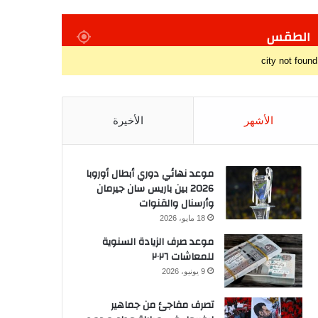
الطقس
city not found
الأشهر
الأخيرة
موعد نهائي دوري أبطال أوروبا
2026 بين باريس سان جيرمان
وأرسنال والقنوات
18 مايو، 2026
موعد صرف الزيادة السنوية
للمعاشات ٢٠٢٦
9 يونيو، 2026
تصرف مفاجئ من جماهير