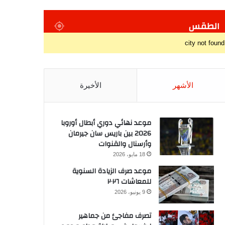
الطقس
city not found
الأشهر
الأخيرة
موعد نهائي دوري أبطال أوروبا
2026 بين باريس سان جيرمان
وأرسنال والقنوات
18 مايو، 2026
موعد صرف الزيادة السنوية
للمعاشات ٢٠٢٦
9 يونيو، 2026
تصرف مفاجئ من جماهير