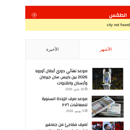
الطقس
city not found
الأشهر
الأخيرة
موعد نهائي دوري أبطال أوروبا
2026 بين باريس سان جيرمان
وأرسنال والقنوات
18 مايو، 2026
موعد صرف الزيادة السنوية
للمعاشات ٢٠٢٦
9 يونيو، 2026
تصرف مفاجئ من جماهير