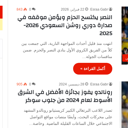
Esraa Gabr
22 فبراير، 2026
0
843
النصر يكتسح الحزم ويؤمن موقفه في
صدارة دوري روشن السعودي 2026-
2025
انتهت منذ قليل أحداث المواجهة النارية، التي جمعت بين
كلاً من الفريق الكروي الأول بنادي النصر والحزم. ضمن
منافسات الجولة…
ن
أكمل القراءة »
Esraa Gabr
28 ديسمبر، 2024
0
905
رونالدو يفوز بجائزة الأفضل في الشرق
الأسوط لعام 2024 من جلوب سوكر
تصدر اللاعب البرتغالي الكبير كريستيانو رونالدو المشهد
على محركات البحث، وأيضًا منصات مواقع التواصل
الاجتماعي خلال الساعات القليلة الماضية. وخاصة…