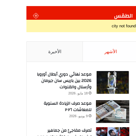
الطقس
city not found
الأشهر
الأخيرة
موعد نهائي دوري أبطال أوروبا
2026 بين باريس سان جيرمان
وأرسنال والقنوات
18 مايو، 2026
موعد صرف الزيادة السنوية
للمعاشات ٢٠٢٦
9 يونيو، 2026
تصرف مفاجئ من جماهير