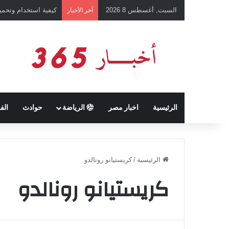
السبت, أغسطس 8 2026
كيفية استخدام وتحميل تطبيق chatGPT وإجراء المحادثات ال
آخر الأخبار
الرئيسية
اخبار مصر
الرياضة
حوادث
الف
الرئيسية
/
كريستيانو رونالدو
كريستيانو رونالدو