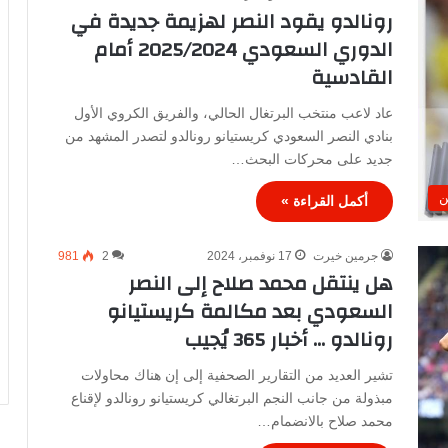
رونالدو يقود النصر لهزيمة جديدة في
الدوري السعودي 2025/2024 أمام
القادسية
عاد لاعب منتخب البرتغال الحالي، والفريق الكروي الأول
بنادي النصر السعودي كريستيانو رونالدو لتصدر المشهد من
جديد على محركات البحث…
ن
أكمل القراءة »
جرمين خيرت
17 نوفمبر، 2024
2
981
هل ينتقل محمد صلاح إلى النصر
السعودي بعد مكالمة كريستيانو
رونالدو … أخبار 365 يُجيب
تشير العديد من التقارير الصحفية إلى إن هناك محاولات
مبذولة من جانب النجم البرتغالي كريستيانو رونالدو لإقناع
محمد صلاح بالانضمام…