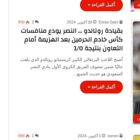
ي
أكمل القراءة »
Esraa Gabr
30 أكتوبر، 2024
2
950
بقيادة رونالدو … النصر يودع منافسات
كأس خادم الحرمين بعد الهزيمة أمام
التعاون بنتيجة 1/0
أصبح اللاعب البرتغالي الكبير كريستيانو رونالدو الذي يلعب
حاليًا ضمن صفوف الفريق الكروي الأول بنادي النصر
السعودي هو حديث الجميع…
أكمل القراءة »
ن
owner
1 أكتوبر، 2024
1
999